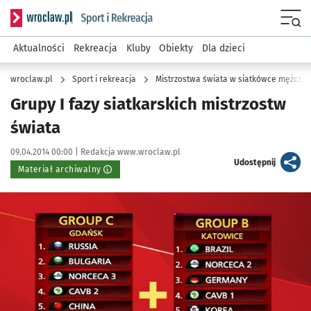
Serwis informacyjny wroclaw.pl podserwis: Sport i rekreacja
Menu
Aktualności
Rekreacja
Kluby
Obiekty
Dla dzieci
wroclaw.pl
Sport i rekreacja
Mistrzostwa świata w siatkówce mężczyz
Grupy I fazy siatkarskich mistrzostw
świata
Data publikacji:
Autor:
09.04.2014 00:00 |
Redakcja www.wroclaw.pl
artykuł
Udostępnij
Materiał archiwalny
Kliknij, aby powiększyć