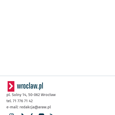
pl. Solny 14,
50-062
Wrocław
tel. 71 776 71 42
e-mail:
redakcja@araw.pl