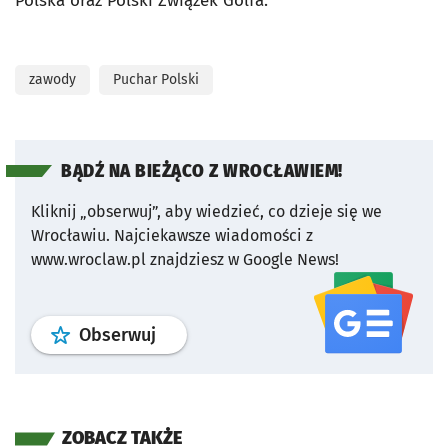
Polska oraz Polski Związek Golfa.
zawody
Puchar Polski
BĄDŹ NA BIEŻĄCO Z WROCŁAWIEM!
Kliknij „obserwuj”, aby wiedzieć, co dzieje się we
Wrocławiu.
Najciekawsze wiadomości z
www.wroclaw.pl znajdziesz w Google News!
profil
google news
serwisu wroclaw
Obserwuj
ZOBACZ TAKŻE