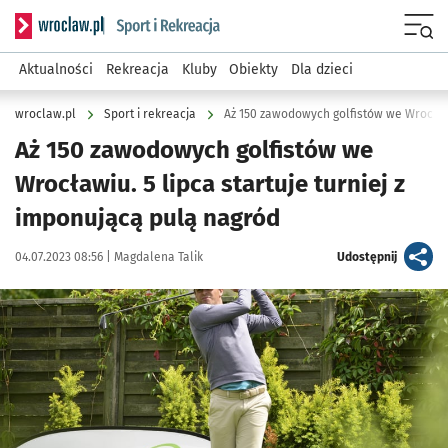
Serwis informacyjny wroclaw.pl podserwis: Sport i rekreacja
Menu
Aktualności
Rekreacja
Kluby
Obiekty
Dla dzieci
wroclaw.pl
Sport i rekreacja
Aż 150 zawodowych golfistów we
Wrocławiu. 5 lipca startuje turniej z
imponującą pulą nagród
Data publikacji:
Autor:
artykuł
04.07.2023 08:56 |
Magdalena Talik
Udostępnij
Kliknij, aby powiększyć