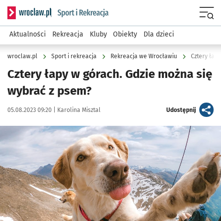
Serwis informacyjny wroclaw.pl podserwis: Sport i rekreacja
Menu
Aktualności
Rekreacja
Kluby
Obiekty
Dla dzieci
wroclaw.pl
Sport i rekreacja
Rekreacja we Wrocławiu
Cztery łap
Cztery łapy w górach. Gdzie można się
wybrać z psem?
Data publikacji:
Autor:
artykuł
05.08.2023 09:20 |
Karolina Misztal
Udostępnij
Kliknij, aby powiększyć