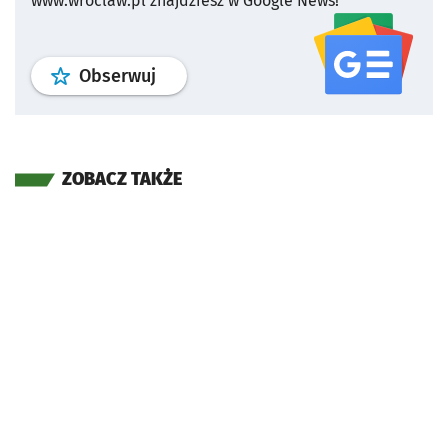
www.wroclaw.pl znajdziesz w Google News!
profil
google news
serwisu wroclaw
Obserwuj
ZOBACZ TAKŻE