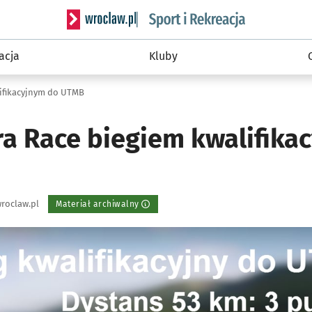
Serwis informacyjny wroclaw.pl podserwis: Sport 
acja
Kluby
lifikacyjnym do UTMB
ra Race biegiem kwalifika
roclaw.pl
Materiał archiwalny