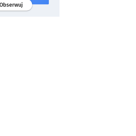
profil
google news
serwisu wroclaw.pl
Obserwuj