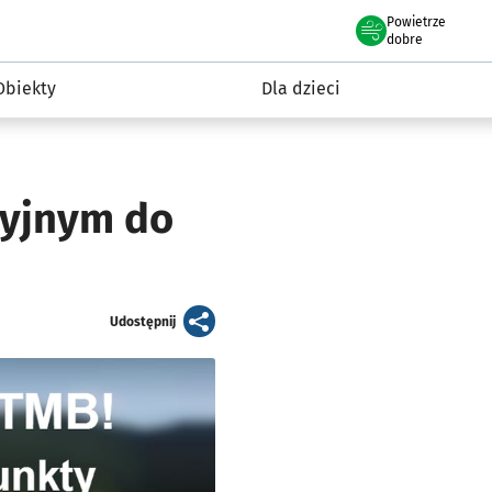
Powietrze
we Wrocławiu
i rekreacja
dobre
Obiekty
Dla dzieci
cyjnym do
artykuł
Udostępnij