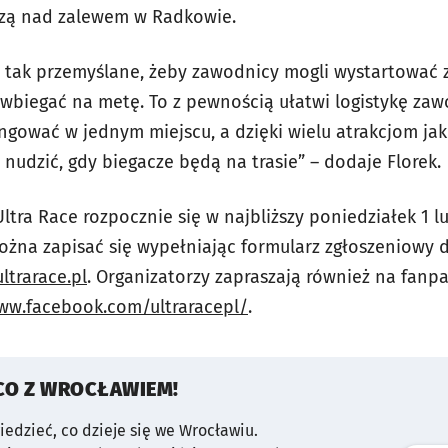
czą nad zalewem w Radkowie.
ły tak przemyślane, żeby zawodnicy mogli wystartować 
wbiegać na metę. To z pewnością ułatwi logistykę za
ngować w jednym miejscu, a dzięki wielu atrakcjom jak
nudzić, gdy biegacze będą na trasie” – dodaje Florek.
ltra Race rozpocznie się w najbliższy poniedziałek 1 lu
ożna zapisać się wypełniając formularz zgłoszeniowy d
ltrarace.pl
. Organizatorzy zapraszają również na fan
ww.facebook.com/ultraracepl/
.
CO Z WROCŁAWIEM!
wiedzieć, co dzieje się we Wrocławiu.