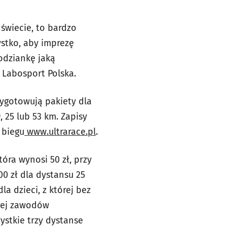
świecie, to bardzo
ystko, aby imprezę
odziankę jaką
 Labosport Polska.
ygotowują pakiety dla
 25 lub 53 km. Zapisy
 biegu
www.ultrarace.pl
.
óra wynosi 50 zł, przy
0 zł dla dystansu 25
a dzieci, z której bez
owej zawodów
ystkie trzy dystanse