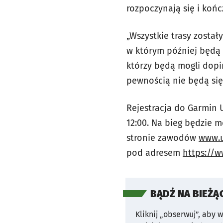
rozpoczynają się i koń
„Wszystkie trasy zosta
w którym później będą 
którzy będą mogli dopi
pewnością nie będą się 
Rejestracja do Garmin U
12:00. Na bieg będzie m
stronie zawodów
www.u
pod adresem
https://w
BĄDŹ NA BIEŻĄ
Kliknij „obserwuj”, aby 