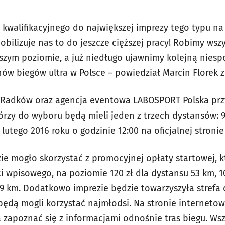
 kwalifikacyjnego do największej imprezy tego typu na 
bilizuje nas to do jeszcze cięższej pracy! Robimy wsz
zym poziomie, a już niedługo ujawnimy kolejną niesp
ów biegów ultra w Polsce – powiedział Marcin Florek z
o Radków oraz agencja eventowa LABOSPORT Polska prz
rzy do wyboru będą mieli jeden z trzech dystansów: 9,
utego 2016 roku o godzinie 12:00 na oficjalnej stronie
e mogło skorzystać z promocyjnej opłaty startowej, kt
 wpisowego, na poziomie 120 zł dla dystansu 53 km, 10
 9 km. Dodatkowo imprezie będzie towarzyszyła strefa dl
 będą mogli korzystać najmłodsi. Na stronie internet
zapoznać się z informacjami odnośnie tras biegu. Wsz