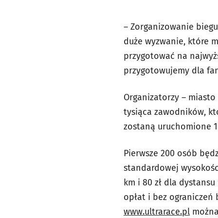
– Zorganizowanie biegu
duże wyzwanie, które mo
przygotować na najwyżs
przygotowujemy dla fan
Organizatorzy – miast
tysiąca zawodników, któ
zostaną uruchomione 1 l
Pierwsze 200 osób będzi
standardowej wysokości
km i 80 zł dla dystansu
opłat i bez ograniczeń
www.ultrarace.pl
można 