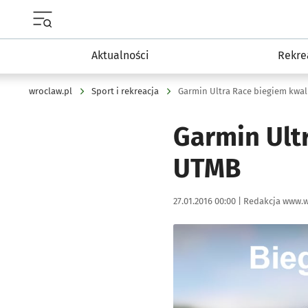
Menu główne portalu wroclaw.pl
Aktualności
Rekre
wroclaw.pl
Sport i rekreacja
Garmin Ultra Race biegiem kwa
Garmin Ult
UTMB
Data publikacji:
Autor:
27.01.2016 00:00 |
Redakcja www.w
Kliknij, aby powiększyć