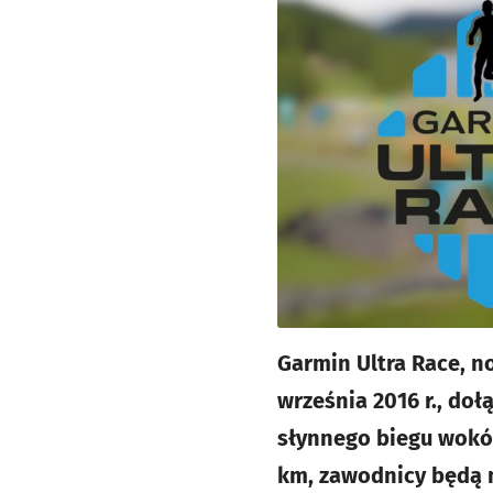
Garmin Ultra Race, n
września 2016 r., doł
słynnego biegu wokół
km, zawodnicy będą m