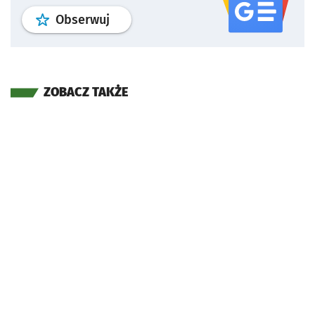
profil
google news
serwisu wroclaw
Obserwuj
ZOBACZ TAKŻE