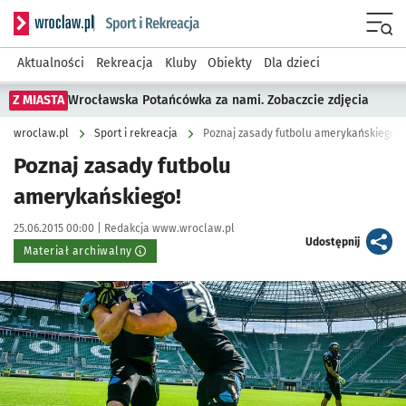
Serwis informacyjny wroclaw.pl podserwis: Sport i rekreacja
Menu
Aktualności
Rekreacja
Kluby
Obiekty
Dla dzieci
Z MIASTA
Wrocławska Potańcówka za nami. Zobaczcie zdjęcia
wroclaw.pl
Sport i rekreacja
Poznaj zasady futbolu amerykańskiego!
Poznaj zasady futbolu
amerykańskiego!
Data publikacji:
Autor:
25.06.2015 00:00 |
Redakcja www.wroclaw.pl
artykuł
Udostępnij
Materiał archiwalny
Kliknij, aby powiększyć