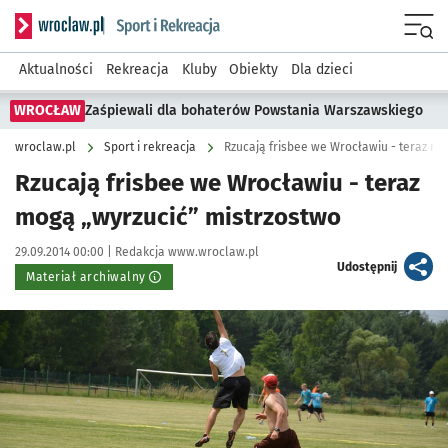
Serwis informacyjny wroclaw.pl podserwis: Sport i rekreacja
Menu
Aktualności
Rekreacja
Kluby
Obiekty
Dla dzieci
WROCŁAW
Zaśpiewali dla bohaterów Powstania Warszawskiego
wroclaw.pl
Sport i rekreacja
Rzucają frisbee we Wrocławiu - teraz mo
Rzucają frisbee we Wrocławiu - teraz
mogą „wyrzucić” mistrzostwo
Data publikacji:
Autor:
29.09.2014 00:00 |
Redakcja www.wroclaw.pl
artykuł
Udostępnij
Materiał archiwalny
Kliknij, aby powiększyć