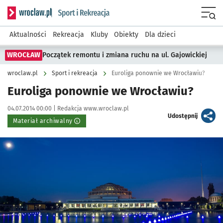
Serwis informacyjny wroclaw.pl podserwis: Sport i rekreacja
Menu
Aktualności
Rekreacja
Kluby
Obiekty
Dla dzieci
WROCŁAW
Początek remontu i zmiana ruchu na ul. Gajowickiej
wroclaw.pl
Sport i rekreacja
Euroliga ponownie we Wrocławiu?
Euroliga ponownie we Wrocławiu?
Data publikacji:
Autor:
04.07.2014 00:00 |
Redakcja www.wroclaw.pl
artykuł
Udostępnij
Materiał archiwalny
Kliknij, aby powiększyć