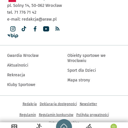
pl. Solny 14,
50-062
Wrocław
tel. 71 776 71 42
e-mail:
redakcja@araw.pl
Gwardia Wrocław
Obiekty sportowe we
Wrocławiu
Aktualności
Sport dla Dzieci
Rekreacja
Mapa strony
Kluby Sportowe
Inne informacje
Redakcja
Deklaracja dostępności
Newsletter
Regulamin
Regulamin konkursów
Polityka prywatności
Strona główna - wroclaw.pl
Ustawienia cookies