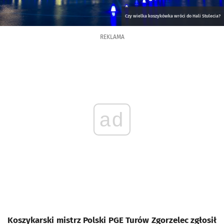
Czy wielka koszykówka wróci do Hali Stulecia?
REKLAMA
ad
Koszykarski mistrz Polski PGE Turów Zgorzelec zgłosił