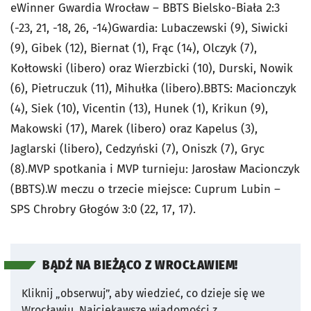
eWinner Gwardia Wrocław – BBTS Bielsko-Biała 2:3
(-23, 21, -18, 26, -14)Gwardia: Lubaczewski (9), Siwicki
(9), Gibek (12), Biernat (1), Frąc (14), Olczyk (7),
Kołtowski (libero) oraz Wierzbicki (10), Durski, Nowik
(6), Pietruczuk (11), Mihułka (libero).BBTS: Macionczyk
(4), Siek (10), Vicentin (13), Hunek (1), Krikun (9),
Makowski (17), Marek (libero) oraz Kapelus (3),
Jaglarski (libero), Cedzyński (7), Oniszk (7), Gryc
(8).MVP spotkania i MVP turnieju: Jarosław Macionczyk
(BBTS).W meczu o trzecie miejsce: Cuprum Lubin –
SPS Chrobry Głogów 3:0 (22, 17, 17).
BĄDŹ NA BIEŻĄCO Z WROCŁAWIEM!
Kliknij „obserwuj”, aby wiedzieć, co dzieje się we
Wrocławiu.
Najciekawsze wiadomości z