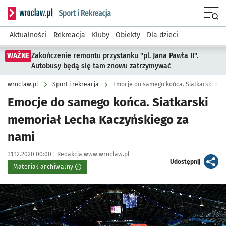
Serwis informacyjny wroclaw.pl podserwis: Sport i rekreacja
Menu
Aktualności
Rekreacja
Kluby
Obiekty
Dla dzieci
WAŻNE
Zakończenie remontu przystanku "pl. Jana Pawła II".
Autobusy będą się tam znowu zatrzymywać
wroclaw.pl
Sport i rekreacja
Emocje do samego końca. Siatkarski mem
Emocje do samego końca. Siatkarski
memoriał Lecha Kaczyńskiego za
nami
Data publikacji:
Autor:
31.12.2020 00:00 |
Redakcja www.wroclaw.pl
artykuł
Udostępnij
Materiał archiwalny
Kliknij, aby powiększyć