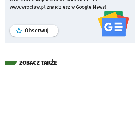
www.wroclaw.pl znajdziesz w Google News!
profil
google news
serwisu wroclaw
Obserwuj
ZOBACZ TAKŻE