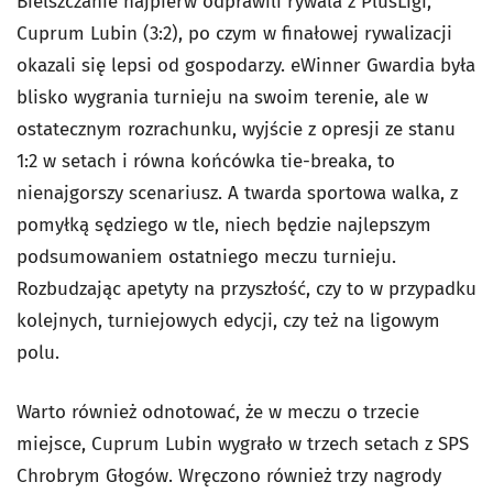
Bielszczanie najpierw odprawili rywala z PlusLigi,
Cuprum Lubin (3:2), po czym w finałowej rywalizacji
okazali się lepsi od gospodarzy. eWinner Gwardia była
blisko wygrania turnieju na swoim terenie, ale w
ostatecznym rozrachunku, wyjście z opresji ze stanu
1:2 w setach i równa końcówka tie-breaka, to
nienajgorszy scenariusz. A twarda sportowa walka, z
pomyłką sędziego w tle, niech będzie najlepszym
podsumowaniem ostatniego meczu turnieju.
Rozbudzając apetyty na przyszłość, czy to w przypadku
kolejnych, turniejowych edycji, czy też na ligowym
polu.
Warto również odnotować, że w meczu o trzecie
miejsce, Cuprum Lubin wygrało w trzech setach z SPS
Chrobrym Głogów. Wręczono również trzy nagrody