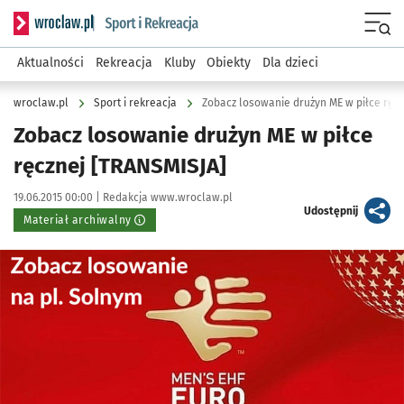
Serwis informacyjny wroclaw.pl podserwis: Sport i rekreacja
Menu
Aktualności
Rekreacja
Kluby
Obiekty
Dla dzieci
wroclaw.pl
Sport i rekreacja
Zobacz losowanie drużyn ME w piłce ręc
Zobacz losowanie drużyn ME w piłce
ręcznej [TRANSMISJA]
Data publikacji:
Autor:
19.06.2015 00:00 |
Redakcja www.wroclaw.pl
artykuł
Udostępnij
Materiał archiwalny
Kliknij, aby powiększyć