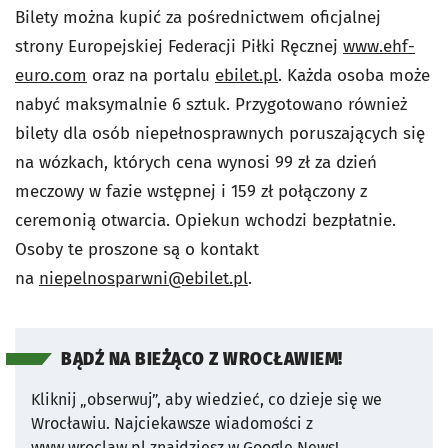
Bilety można kupić za pośrednictwem oficjalnej
strony Europejskiej Federacji Piłki Ręcznej
www.ehf-
euro.com
oraz na portalu
ebilet.pl
.
Każda osoba może
nabyć maksymalnie 6 sztuk. Przygotowano również
bilety dla osób niepełnosprawnych poruszających się
na wózkach, których cena wynosi 99 zł za dzień
meczowy w fazie wstępnej i 159 zł połączony z
ceremonią otwarcia. Opiekun wchodzi bezpłatnie.
Osoby te proszone są o kontakt
na
niepelnosparwni@ebilet.pl
.
BĄDŹ NA BIEŻĄCO Z WROCŁAWIEM!
Kliknij „obserwuj”, aby wiedzieć, co dzieje się we
Wrocławiu.
Najciekawsze wiadomości z
www.wroclaw.pl znajdziesz w Google News!