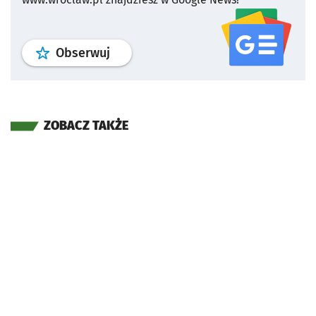
profil
google news
serwisu wroclaw
Obserwuj
ZOBACZ TAKŻE