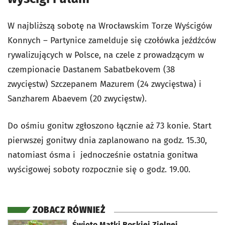
W najbliższą sobotę na Wrocławskim Torze Wyścigów
Konnych – Partynice zamelduje się czołówka jeźdźców
rywalizujących w Polsce, na czele z prowadzącym w
czempionacie Dastanem Sabatbekovem (38
zwycięstw) Szczepanem Mazurem (24 zwycięstwa) i
Sanzharem Abaevem (20 zwycięstw).
Do ośmiu gonitw zgłoszono łącznie aż 73 konie. Start
pierwszej gonitwy dnia zaplanowano na godz. 15.30,
natomiast ósma i jednocześnie ostatnia gonitwa
wyścigowej soboty rozpocznie się o godz. 19.00.
ZOBACZ RÓWNIEŻ
otworzy się w nowej karcie
Święto Matki Boskiej Zielnej.