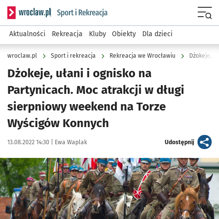
Serwis informacyjny wroclaw.pl podserwis: Sport i rekreacja
Menu
Aktualności
Rekreacja
Kluby
Obiekty
Dla dzieci
wroclaw.pl
Sport i rekreacja
Rekreacja we Wrocławiu
Dżokeje, ułani i ognisko na
Partynicach. Moc atrakcji w długi
sierpniowy weekend na Torze
Wyścigów Konnych
Data publikacji:
Autor:
artykuł
13.08.2022 14:30 |
Ewa Waplak
Udostępnij
Kliknij, aby powiększyć