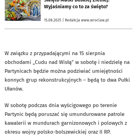
Wyjaśniamy co to za święto?
15.08.2025
| Redakcja www.wroclaw.pl
W związku z przypadającymi na 15 sierpnia
obchodami „Cudu nad Wisłą” w sobotę i niedzielę na
Partynicach będzie można podziwiać umiejętności
konnych grup rekonstrukcyjnych – będą to dwa Pułki
Ułanów.
W sobotę podczas dnia wyścigowego po terenie
Partynic będą poruszać się umundurowane patrole
kawalerii w mundurach garnizonowych i polowych z
okresu wojny polsko-bolszewickiej oraz II RP.