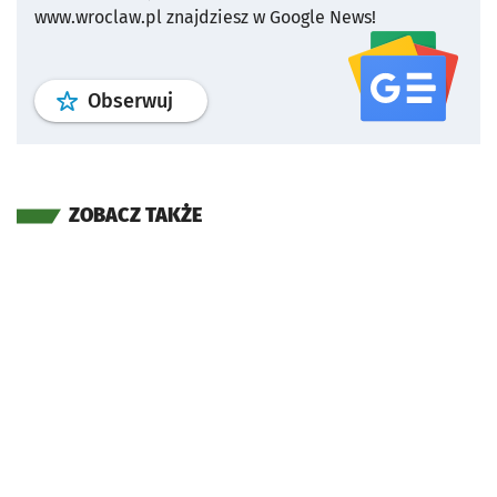
www.wroclaw.pl znajdziesz w Google News!
profil
google news
serwisu wroclaw
Obserwuj
ZOBACZ TAKŻE