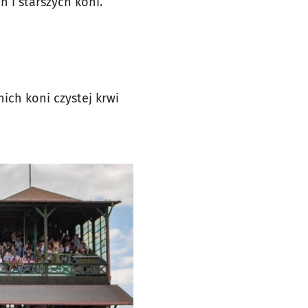
 i starszych koni.
ch koni czystej krwi