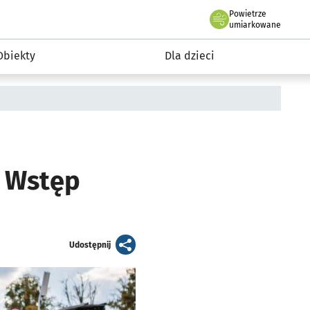
Powietrze
we Wrocławiu
i rekreacja
umiarkowane
Obiekty
Dla dzieci
. Wstęp
artykuł
Udostępnij