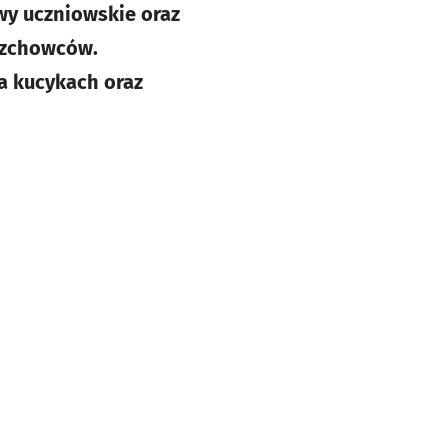
twy uczniowskie oraz
erzchowców.
na kucykach oraz