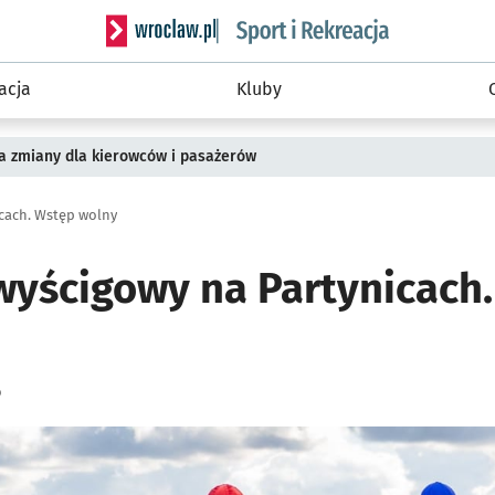
Serwis informacyjny wroclaw.pl podserwis: Sport 
acja
Kluby
a zmiany dla kierowców i pasażerów
icach. Wstęp wolny
 wyścigowy na Partynicach
o