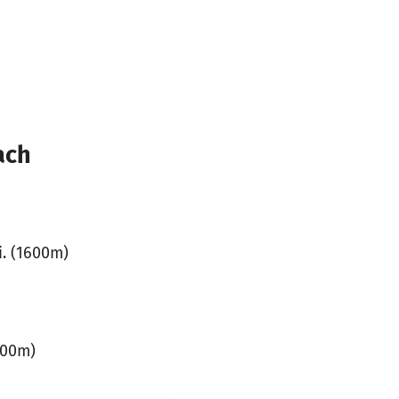
ach
i. (1600m)
600m)