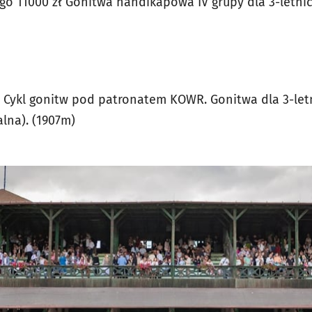
o 11000 zł Gonitwa handikapowa IV grupy dla 3-letnich
Cykl gonitw pod patronatem KOWR. Gonitwa dla 3-letni
alna). (1907m)