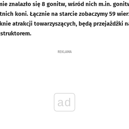
mie znalazło się 8 gonitw, wśród nich m.in. goni
etnich koni. Łącznie na starcie zobaczymy 59 wi
aknie atrakcji towarzyszących, będą przejażdżki 
nstruktorem.
REKLAMA
ad