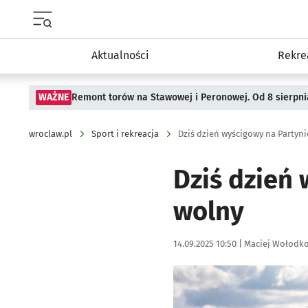
Menu główne portalu wroclaw.pl
Aktualności
Rekre
WAŻNE
Remont torów na Stawowej i Peronowej. Od 8 sierpni
wroclaw.pl
Sport i rekreacja
Dziś dzień wyścigowy na Partyn
Dziś dzień
wolny
Data publikacji:
Autor:
14.09.2025 10:50 |
Maciej Wołodk
Kliknij, aby powiększyć