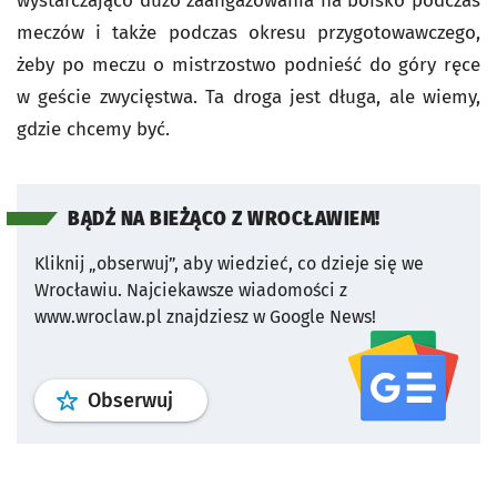
wystarczająco dużo zaangażowania na boisko podczas
meczów i także podczas okresu przygotowawczego,
żeby po meczu o mistrzostwo podnieść do góry ręce
w geście zwycięstwa. Ta droga jest długa, ale wiemy,
gdzie chcemy być.
BĄDŹ NA BIEŻĄCO Z WROCŁAWIEM!
Kliknij „obserwuj”, aby wiedzieć, co dzieje się we
Wrocławiu.
Najciekawsze wiadomości z
www.wroclaw.pl znajdziesz w Google News!
profil
google news
serwisu wroclaw
Obserwuj