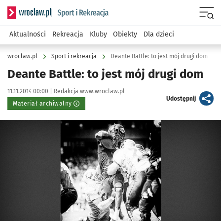
Serwis informacyjny wroclaw.pl podserwis: Sport i rekreacja
Menu
Aktualności
Rekreacja
Kluby
Obiekty
Dla dzieci
wroclaw.pl
Sport i rekreacja
Deante Battle: to jest mój drugi dom
Deante Battle: to jest mój drugi dom
Data publikacji:
Autor:
11.11.2014 00:00 |
Redakcja www.wroclaw.pl
artykuł
Udostępnij
Materiał archiwalny
Kliknij, aby powiększyć