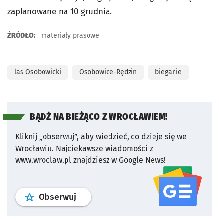
zaplanowane na 10 grudnia.
ŹRÓDŁO:
materiały prasowe
las Osobowicki
Osobowice-Rędzin
bieganie
BĄDŹ NA BIEŻĄCO Z WROCŁAWIEM!
Kliknij „obserwuj”, aby wiedzieć, co dzieje się we
Wrocławiu.
Najciekawsze wiadomości z
www.wroclaw.pl znajdziesz w Google News!
profil
google news
serwisu wroclaw
Obserwuj