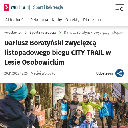
Serwis informacyjny wroclaw.pl podserwis: Sport i rekreacja
Menu
Aktualności
Rekreacja
Kluby
Obiekty
Dla dzieci
wroclaw.pl
Sport i rekreacja
Dariusz Boratyński zwycięzcą
listopadowego biegu CITY TRAIL w
Lesie Osobowickim
Data publikacji:
Autor:
artykuł
20.11.2022 12:25 |
Maciej Wołodko
Udostępnij
Kliknij, aby powiększyć