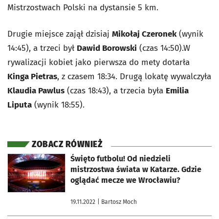
Mistrzostwach Polski na dystansie 5 km.
Drugie miejsce zajął dzisiaj
Mikołaj Czeronek
(wynik
14:45), a trzeci był
Dawid Borowski
(czas 14:50).W
rywalizacji kobiet jako pierwsza do mety dotarła
Kinga Pietras
, z czasem 18:34. Drugą lokatę wywalczyła
Klaudia Pawlus
(czas 18:43), a trzecia była
Emilia
Liputa
(wynik 18:55).
ZOBACZ RÓWNIEŻ
otworzy się w nowej karcie
Święto futbolu! Od niedzieli
mistrzostwa świata w Katarze. Gdzie
oglądać mecze we Wrocławiu?
19.11.2022
| Bartosz Moch