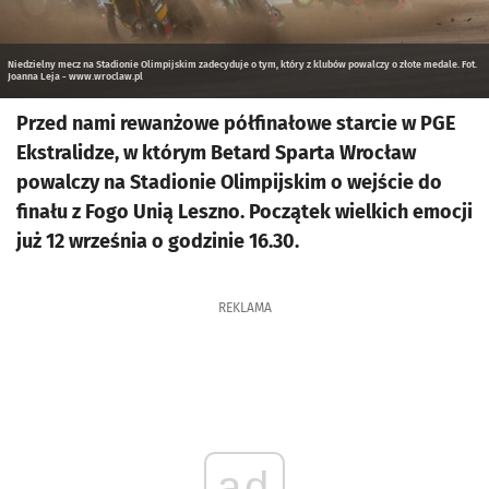
Niedzielny mecz na Stadionie Olimpijskim zadecyduje o tym, który z klubów powalczy o złote medale. Fot.
Joanna Leja - www.wroclaw.pl
Przed nami rewanżowe półfinałowe starcie w PGE
Ekstralidze, w którym Betard Sparta Wrocław
powalczy na Stadionie Olimpijskim o wejście do
finału z Fogo Unią Leszno. Początek wielkich emocji
już 12 września o godzinie 16.30.
REKLAMA
ad