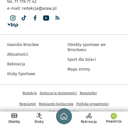
tel. 71 776 71 42
e-mail:
redakcja@araw.pl
Gwardia Wrocław
Obiekty sportowe we
Wrocławiu
Aktualności
Sport dla Dzieci
Rekreacja
Mapa strony
Kluby Sportowe
Inne informacje
Redakcja
Deklaracja dostępności
Newsletter
Regulamin
Regulamin konkursów
Polityka prywatności
Strona główna - wroclaw.pl
Ustawienia cookies
Powietrze
Obiekty
Kluby
Rekreacja
© Copyright 2005-2026, ARAW S.A., Gmina Wrocław