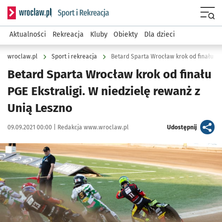
Serwis informacyjny wroclaw.pl podserwis: Sport i rekreacja
Menu
Aktualności
Rekreacja
Kluby
Obiekty
Dla dzieci
wroclaw.pl
Sport i rekreacja
Betard Sparta Wrocław krok od finału
PGE Ekstraligi. W niedzielę rewanż z
Unią Leszno
Data publikacji:
Autor:
artykuł
09.09.2021 00:00 |
Redakcja www.wroclaw.pl
Udostępnij
Kliknij, aby powiększyć