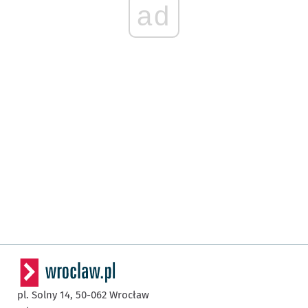
ad
pl. Solny 14,
50-062
Wrocław