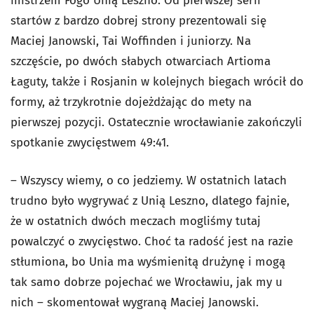
mistrzem Fogo Unią Leszno. Od pierwszej serii
startów z bardzo dobrej strony prezentowali się
Maciej Janowski, Tai Woffinden i juniorzy. Na
szczęście, po dwóch słabych otwarciach Artioma
Łaguty, także i Rosjanin w kolejnych biegach wrócił do
formy, aż trzykrotnie dojeżdżając do mety na
pierwszej pozycji. Ostatecznie wrocławianie zakończyli
spotkanie zwycięstwem 49:41.
– Wszyscy wiemy, o co jedziemy. W ostatnich latach
trudno było wygrywać z Unią Leszno, dlatego fajnie,
że w ostatnich dwóch meczach mogliśmy tutaj
powalczyć o zwycięstwo. Choć ta radość jest na razie
stłumiona, bo Unia ma wyśmienitą drużynę i mogą
tak samo dobrze pojechać we Wrocławiu, jak my u
nich – skomentował wygraną Maciej Janowski.