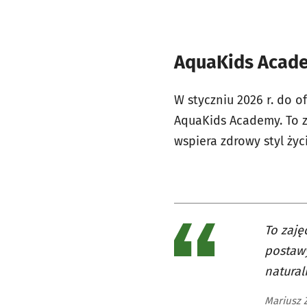
AquaKids Acade
W styczniu 2026 r. do 
AquaKids Academy. To za
wspiera zdrowy styl życ
To zaję
postawy
natural
Mariusz 