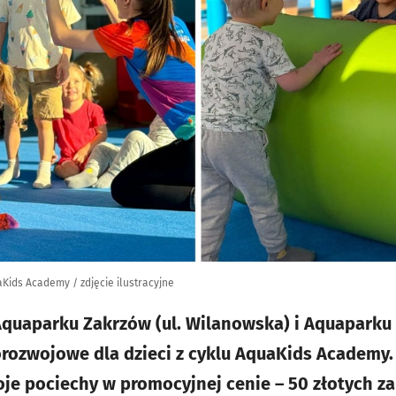
Kids Academy / zdjęcie ilustracyjne
quaparku Zakrzów (ul. Wilanowska) i Aquaparku 
orozwojowe dla dzieci z cyklu AquaKids Academy.
e pociechy w promocyjnej cenie – 50 złotych za 