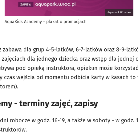
Aquapark Wrocław
AquaKids Academy - plakat o promocjach
uż zabawa dla grup 4-5-latków, 6-7-latków oraz 8-9-la
 zajęciach dla jednego dziecka oraz wstęp dla jednej 
ebywa pod opieką instruktora, opiekun może korzystać z
ny czas wejścia od momentu odbicia karty w kasach to 
ktorem).
y - terminy zajęć, zapisy
dni robocze w godz. 16-19, a także w soboty - w godz. 
truktorów.