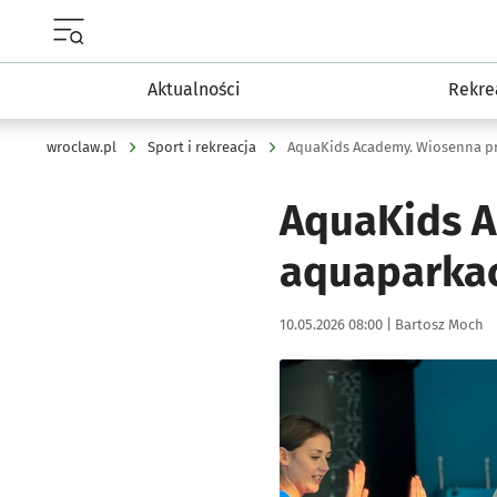
Menu główne portalu wroclaw.pl
Aktualności
Rekre
wroclaw.pl
Sport i rekreacja
AquaKids Academy. Wiosenna pr
AquaKids A
aquaparkac
Data publikacji:
Autor:
10.05.2026 08:00 |
Bartosz Moch
Kliknij, aby powiększyć