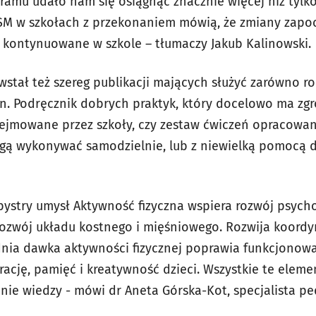
gramu udało nam się osiągnąć znacznie więcej niż tyl
ASM w szkołach z przekonaniem mówią, że zmiany zapo
 kontynuowane w szkole – tłumaczy Jakub Kalinowski.
tał też szereg publikacji mających służyć zarówno rod
in. Podręcznik dobrych praktyk, który docelowo ma zg
dejmowane przez szkoły, czy zestaw ćwiczeń opracowa
mogą wykonywać samodzielnie, lub z niewielką pomocą 
bystry umysł Aktywność fizyczna wspiera rozwój psychof
ozwój układu kostnego i mięśniowego. Rozwija koordy
nia dawka aktywności fizycznej poprawia funkcjonow
ację, pamięć i kreatywność dzieci. Wszystkie te eleme
ie wiedzy - mówi dr Aneta Górska-Kot, specjalista ped