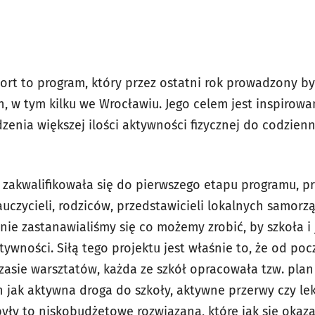
ort to program, który przez ostatni rok prowadzony by
 w tym kilku we Wrocławiu. Jego celem jest inspirowani
zenia większej ilości aktywności fizycznej do codzien
ra zakwalifikowała się do pierwszego etapu programu, p
uczycieli, rodziców, przedstawicieli lokalnych samorz
nie zastanawialiśmy się co możemy zrobić, by szkoła i 
tywności. Siłą tego projektu jest właśnie to, że od po
 czasie warsztatów, każda ze szkół opracowała tzw. plan
h jak aktywna droga do szkoły, aktywne przerwy czy le
były to niskobudżetowe rozwiązana, które jak się okaza