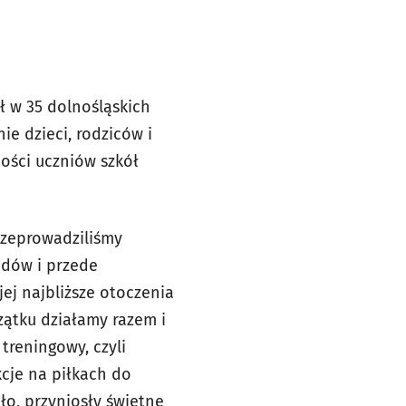
ł w 35 dolnośląskich
e dzieci, rodziców i
ności uczniów szkół
rzeprowadziliśmy
ądów i przede
jej najbliższe otoczenia
czątku działamy razem i
 treningowy, czyli
kcje na piłkach do
ło, przyniosły świetne