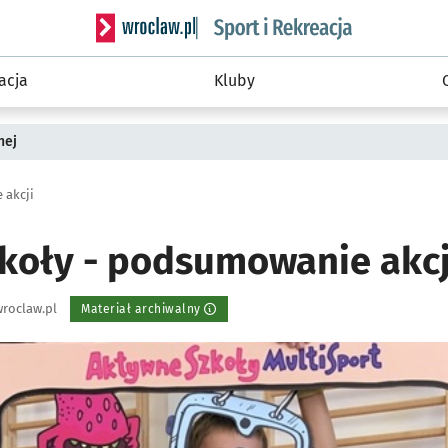
Serwis informacyjny wroclaw.pl podserwis: Sport 
acja
Kluby
nej
 akcji
koły - podsumowanie akcj
roclaw.pl
Materiał archiwalny