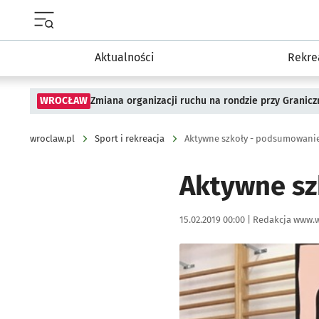
Menu główne portalu wroclaw.pl
Aktualności
Rekre
WROCŁAW
Zmiana organizacji ruchu na rondzie przy Granicz
wroclaw.pl
Sport i rekreacja
Aktywne szkoły - podsumowanie
Aktywne sz
Data publikacji:
Autor:
15.02.2019 00:00 |
Redakcja www.w
Kliknij, aby powiększyć