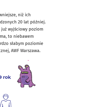
niejsze, niż ich
dzonych 20 lat później.
 już wyjściowy poziom
zyma, to niebawem
ardzo słabym poziomie
cznej, AWF Warszawa.