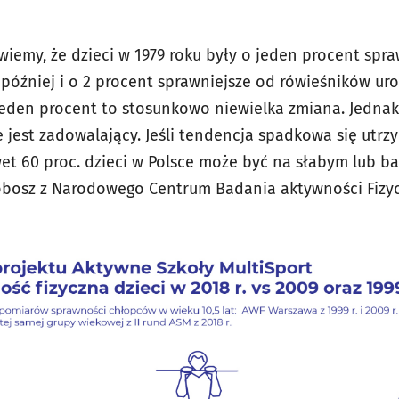
iemy, że dzieci w 1979 roku były o jeden procent spraw
 później i o 2 procent sprawniejsze od rówieśników uro
eden procent to stosunkowo niewielka zmiana. Jednak
e jest zadowalający. Jeśli tendencja spadkowa się utr
et 60 proc. dzieci w Polsce może być na słabym lub b
obosz z Narodowego Centrum Badania aktywności Fizy