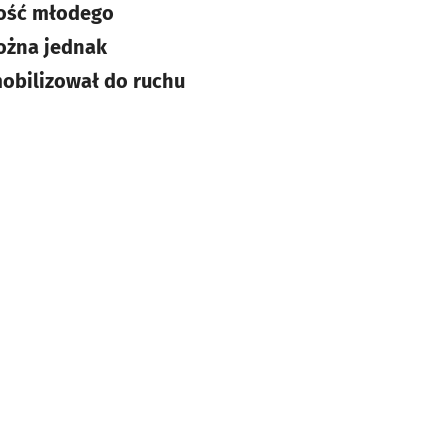
ność młodego
ożna jednak
obilizował do ruchu