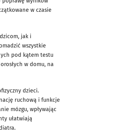
ko poprawę wyników
czątkowane w czasie
zicom, jak i
romadzić wszystkie
nych pod kątem testu
dorosłych w domu, na
izyczny dzieci.
nację ruchową i funkcje
anie mózgu, wpływając
nty ułatwiają
iatra.