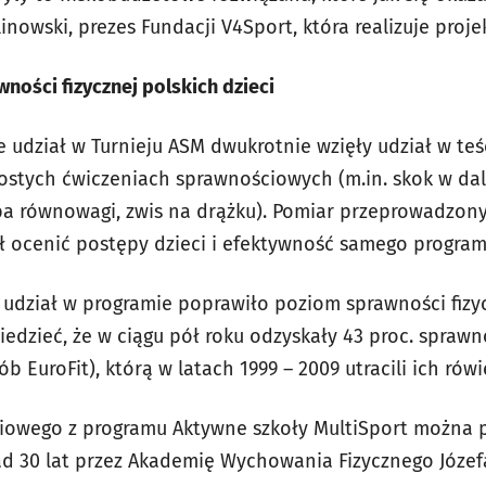
inowski, prezes Fundacji V4Sport, która realizuje projek
ości fizycznej polskich dzieci
e udział w Turnieju ASM dwukrotnie wzięły udział w teś
rostych ćwiczeniach sprawnościowych (m.in. skok w dal 
a równowagi, zwis na drążku). Pomiar przeprowadzony
ł ocenić postępy dzieci i efektywność samego program
 udział w programie poprawiło poziom sprawności fizy
zieć, że w ciągu pół roku odzyskały 43 proc. sprawno
 EuroFit), którą w latach 1999 – 2009 utracili ich rówi
ciowego z programu Aktywne szkoły MultiSport można
 30 lat przez Akademię Wychowania Fizycznego Józefa