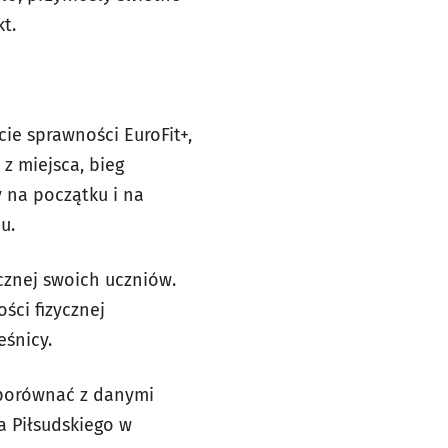
t.
cie sprawności EuroFit+,
z miejsca, bieg
 na początku i na
u.
cznej swoich uczniów.
ści fizycznej
eśnicy.
 porównać z danymi
 Piłsudskiego w