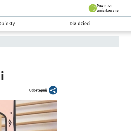
Powietrze
we Wrocławiu
i rekreacja
umiarkowane
Obiekty
Dla dzieci
i
artykuł
Udostępnij