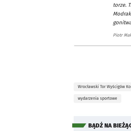
torze. 
Modrak
gonitwa
Piotr Ma
Wrocławski Tor Wyścigów Ko
wydarzenia sportowe
BĄDŹ NA BIEŻĄ