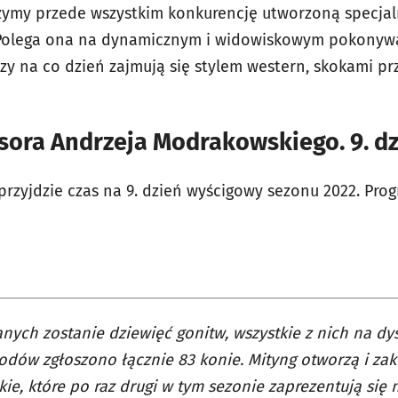
zymy przede wszystkim konkurencję utworzoną specjal
l. Polega ona na dynamicznym i widowiskowym pokonyw
zy na co dzień zajmują się stylem western, skokami pr
sora Andrzeja Modrakowskiego. 9. d
 przyjdzie czas na 9. dzień wyścigowy sezonu 2022. Pr
nych zostanie dziewięć gonitw, wszystkie z nich na dy
dów zgłoszono łącznie 83 konie. Mityng otworzą i zak
kie, które po raz drugi w tym sezonie zaprezentują się