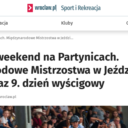
Serwis informacyjny wroclaw.pl podserwis: Sport 
acja
Kluby
Jeździecki weekend na Partynicach. Międzynarodowe Mistrzostwa w Jeździe Bez Ogłowia oraz 9. dzień wyścigowy
 weekend na Partynicach.
dowe Mistrzostwa w Jeźdz
az 9. dzień wyścigowy
roclaw.pl