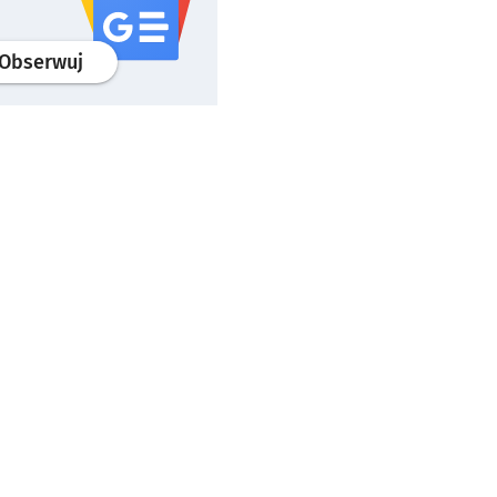
profil
google news
serwisu wroclaw.pl
Obserwuj