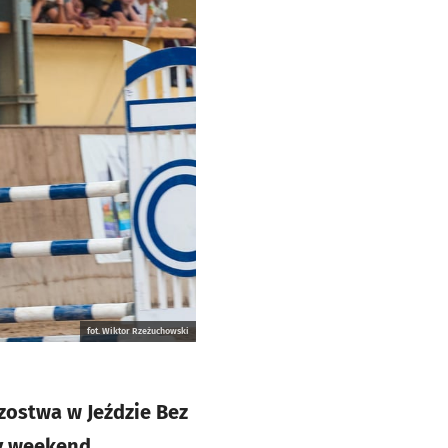
fot. Wiktor Rzeżuchowski
ostwa w Jeździe Bez
zy weekend