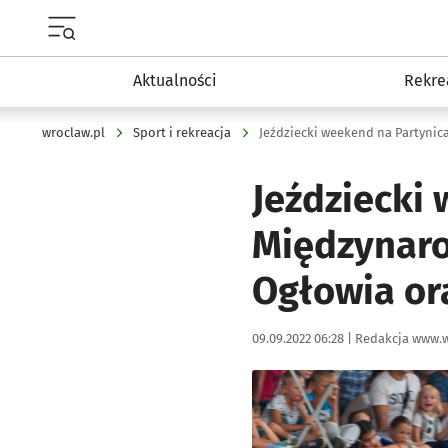
Menu główne portalu wroclaw.pl
Aktualności
Rekre
wroclaw.pl
Sport i rekreacja
Jeździecki
Międzynaro
Ogłowia or
Data publikacji:
Autor:
09.09.2022 06:28 |
Redakcja www.w
Kliknij, aby powiększyć