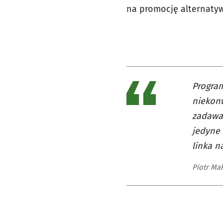
na promocję alternaty
Program
niekonw
zadawan
jedyne 
linka n
Piotr Ma