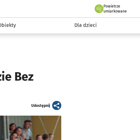
Powietrze
we Wrocławiu
i rekreacja
umiarkowane
Obiekty
Dla dzieci
ie Bez
artykuł
Udostępnij