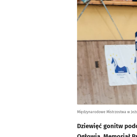
Międzynarodowe Mistrzostwa w Jeźd
Dziewięć gonitw pod
Ogłowia, Memoriał P