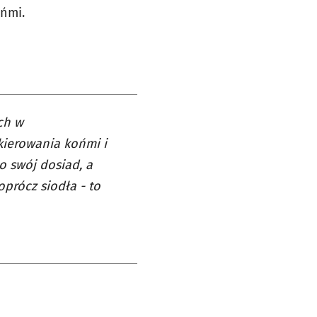
ńmi.
ch w
kierowania końmi i
o swój dosiad, a
prócz siodła - to