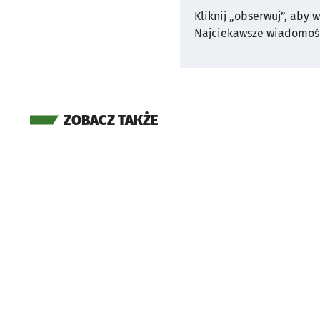
Kliknij „obserwuj”, aby 
Najciekawsze wiadomośc
ZOBACZ TAKŻE