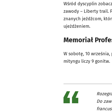
Wśród dyscyplin zobac
zawody – Liberty trai
znanych jeźdźcom, któr
ujeżdżeniem.
Memoriał Profe
W sobotę, 10 września,
mityngu liczy 9 gonitw.
Rozegra
Do zawo
francus