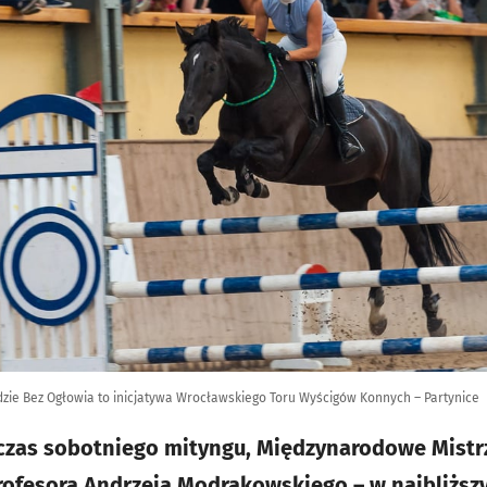
zie Bez Ogłowia to inicjatywa Wrocławskiego Toru Wyścigów Konnych – Partynice
czas sobotniego mityngu, Międzynarodowe Mistrz
rofesora Andrzeja Modrakowskiego – w najbliżs