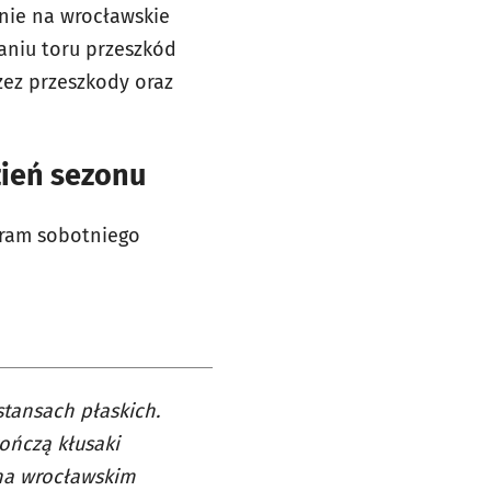
nie na wrocławskie
aniu toru przeszkód
zez przeszkody oraz
zień sezonu
ogram sobotniego
stansach płaskich.
ończą kłusaki
 na wrocławskim