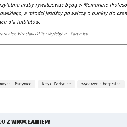
Trzyletnie araby rywalizować będą w Memoriale Profeso
owskiego, a młodzi jeźdźcy powalczą o punkty do cz
ch dla folblutów.
karewicz, Wrocławski Tor Wyścigów - Partynice
nnych – Partynice
Krzyki-Partynice
wydarzenia bezpłatne
CO Z WROCŁAWIEM!