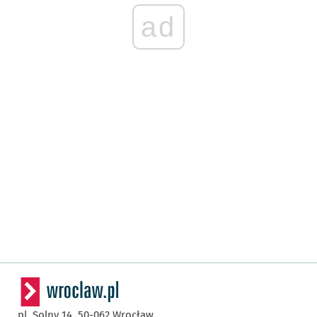
ad
pl. Solny 14,
50-062
Wrocław