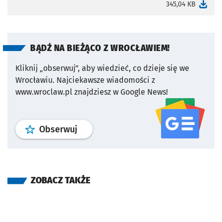
otworzy się w nowej karcie
345,04 KB
BĄDŹ NA BIEŻĄCO Z WROCŁAWIEM!
Kliknij „obserwuj”, aby wiedzieć, co dzieje się we
Wrocławiu.
Najciekawsze wiadomości z
www.wroclaw.pl znajdziesz w Google News!
profil
google news
serwisu wroclaw
Obserwuj
ZOBACZ TAKŻE