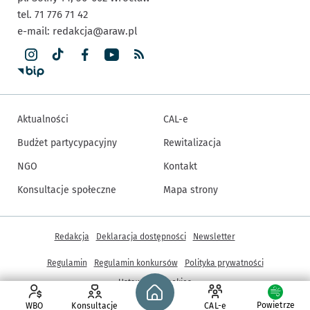
tel. 71 776 71 42
e-mail:
redakcja@araw.pl
Aktualności
CAL-e
Budżet partycypacyjny
Rewitalizacja
NGO
Kontakt
Konsultacje społeczne
Mapa strony
Inne informacje
Redakcja
Deklaracja dostępności
Newsletter
Regulamin
Regulamin konkursów
Polityka prywatności
Strona główna - wroclaw.pl
Ustawienia cookies
Powietrze
WBO
Konsultacje
CAL-e
© Copyright 2005-2026, ARAW S.A., Gmina Wrocław