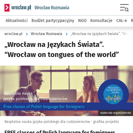
Serwis informacyjny wroclaw.pl podserwis: Rozmawia
Menu
Aktualności
Budżet partycypacyjny
NGO
Konsultacje
CAL-e
R
wroclaw.pl
Wrocław Rozmawia
„Wrocław na Językach Świata”. “Wrocł
„Wrocław na Językach Świata”.
“Wrocław on tongues of the world”
Kliknij, aby powiększyć
materiały organizatorów
Bezpłatna nauka języka polskiego dla cudzoziemców - grafika projektu
FREE classes of Polish language for foreigners.