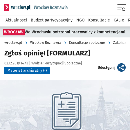
Serwis informacyjny wroclaw.pl podserwis: Rozmawia
Menu
Aktualności
Budżet partycypacyjny
NGO
Konsultacje
CAL-e
R
WROCŁAW
We Wrocławiu potrzebni pracownicy z kompetencjami
wroclaw.pl
Wrocław Rozmawia
Konsultacje społeczne
Zakończon
Zgłoś opinię! [FORMULARZ]
Data publikacji:
Autor:
02.12.2019 14:43 |
Wydział Partycypacji Społecznej
artykuł
Udostępnij
Materiał archiwalny
Kliknij, aby powiększyć