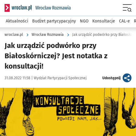
Serwis informacyjny wroclaw.pl podserwis: Rozmawia
Menu
Aktualności
Budżet partycypacyjny
NGO
Konsultacje
CAL-e
R
wroclaw.pl
Wrocław Rozmawia
Jak urządzić podwórko przy Białoskórni
Jak urządzić podwórko przy
Białoskórniczej? Jest notatka z
konsultacji!
Data publikacji:
Autor:
artykuł
31.08.2022 11:58 |
Wydział Partycypacji Społecznej
Udostępnij
Kliknij, aby powiększyć