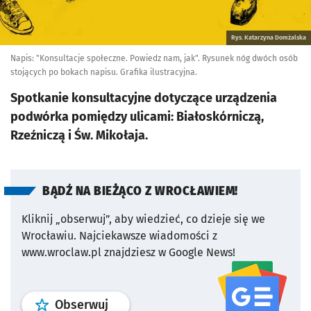
Rys. Katarzyna Domżalska
Napis: "Konsultacje społeczne. Powiedz nam, jak". Rysunek nóg dwóch osób
stojących po bokach napisu. Grafika ilustracyjna.
Spotkanie konsultacyjne dotyczące urządzenia
podwórka pomiędzy ulicami: Białoskórniczą,
Rzeźniczą i Św. Mikołaja.
BĄDŹ NA BIEŻĄCO Z WROCŁAWIEM!
Kliknij „obserwuj”, aby wiedzieć, co dzieje się we
Wrocławiu.
Najciekawsze wiadomości z
www.wroclaw.pl znajdziesz w Google News!
profil
google news
serwisu wroclaw
Obserwuj