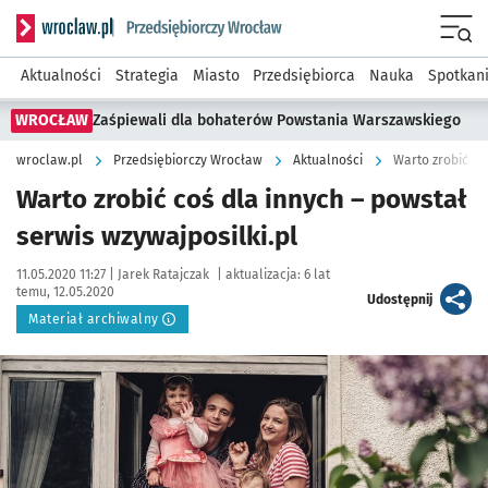
Serwis informacyjny wroclaw.pl podserwis: Strategia rozwo
Menu
Aktualności
Strategia
Miasto
Przedsiębiorca
Nauka
Spotkan
WROCŁAW
Zaśpiewali dla bohaterów Powstania Warszawskiego
wroclaw.pl
Przedsiębiorczy Wrocław
Aktualności
Warto zrobić co
Warto zrobić coś dla innych – powstał
serwis wzywajposilki.pl
Data publikacji:
Autor:
11.05.2020 11:27 |
Jarek Ratajczak
|
aktualizacja:
6 lat
temu, 12.05.2020
artykuł
Udostępnij
Materiał archiwalny
Kliknij, aby powiększyć