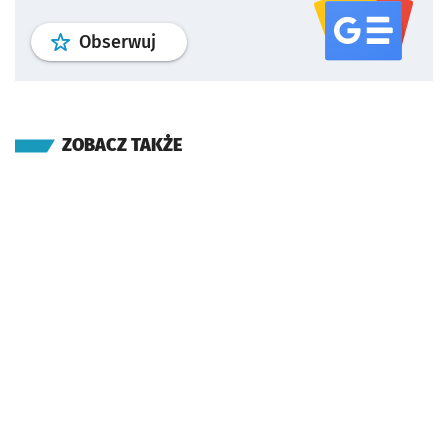
profil
google news
serwisu wroclaw
Obserwuj
ZOBACZ TAKŻE