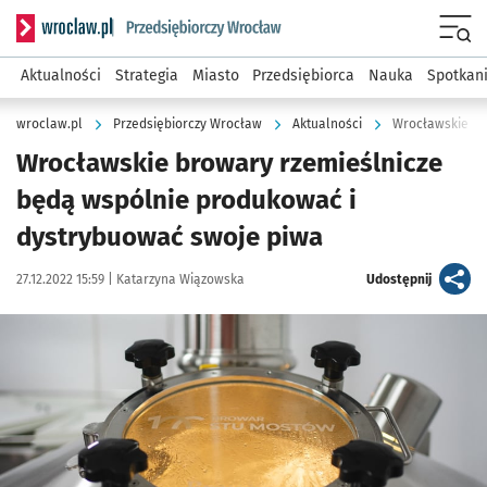
Serwis informacyjny wroclaw.pl podserwis: Strategia rozwo
Menu
Aktualności
Strategia
Miasto
Przedsiębiorca
Nauka
Spotkan
wroclaw.pl
Przedsiębiorczy Wrocław
Aktualności
Wrocławskie browary rzemieślnicze
będą wspólnie produkować i
dystrybuować swoje piwa
Data publikacji:
Autor:
artykuł
27.12.2022 15:59 |
Katarzyna Wiązowska
Udostępnij
Kliknij, aby powiększyć