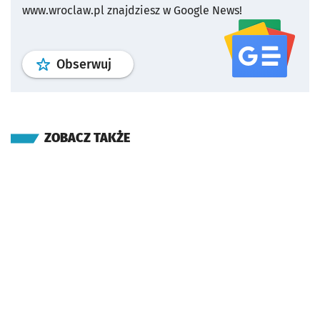
www.wroclaw.pl znajdziesz w Google News!
profil
google news
serwisu wroclaw
Obserwuj
ZOBACZ TAKŻE