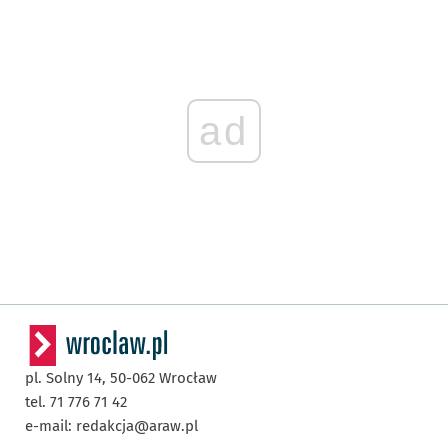
ad
pl. Solny 14,
50-062
Wrocław
tel. 71 776 71 42
e-mail:
redakcja@araw.pl