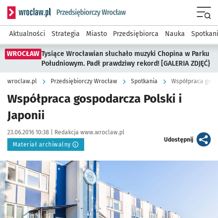
Serwis informacyjny wroclaw.pl podserwis: Strategia rozwo
Menu
Aktualności
Strategia
Miasto
Przedsiębiorca
Nauka
Spotkan
WROCŁAW
Tysiące Wrocławian słuchało muzyki Chopina w Parku
Południowym. Padł prawdziwy rekord! [GALERIA ZDJĘĆ}
wroclaw.pl
Przedsiębiorczy Wrocław
Spotkania
Współpraca gospo
Współpraca gospodarcza Polski i
Japonii
Data publikacji:
Autor:
23.06.2016 10:38 |
Redakcja www.wroclaw.pl
artykuł
Udostępnij
Materiał archiwalny
Kliknij, aby powiększyć