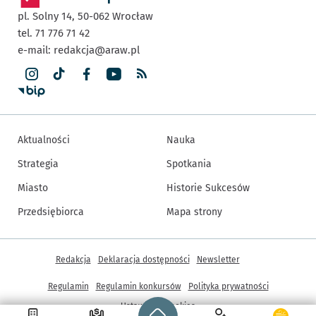
pl. Solny 14,
50-062
Wrocław
tel. 71 776 71 42
e-mail:
redakcja@araw.pl
Aktualności
Nauka
Strategia
Spotkania
Miasto
Historie Sukcesów
Przedsiębiorca
Mapa strony
Inne informacje
Redakcja
Deklaracja dostępności
Newsletter
Regulamin
Regulamin konkursów
Polityka prywatności
Strona główna - wroclaw.pl
Ustawienia cookies