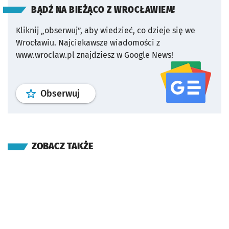
BĄDŹ NA BIEŻĄCO Z WROCŁAWIEM!
Kliknij „obserwuj”, aby wiedzieć, co dzieje się we
Wrocławiu.
Najciekawsze wiadomości z
www.wroclaw.pl znajdziesz w Google News!
profil
google news
serwisu wroclaw
Obserwuj
ZOBACZ TAKŻE