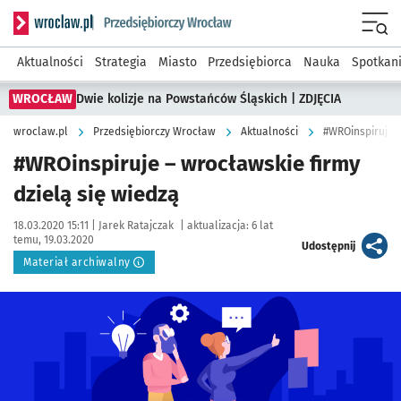
Serwis informacyjny wroclaw.pl podserwis: Strategia rozwo
Menu
Aktualności
Strategia
Miasto
Przedsiębiorca
Nauka
Spotkan
WROCŁAW
Dwie kolizje na Powstańców Śląskich | ZDJĘCIA
wroclaw.pl
Przedsiębiorczy Wrocław
Aktualności
#WROinspiruje –
#WROinspiruje – wrocławskie firmy
dzielą się wiedzą
Data publikacji:
Autor:
18.03.2020 15:11 |
Jarek Ratajczak
|
aktualizacja:
6 lat
temu, 19.03.2020
artykuł
Udostępnij
Materiał archiwalny
Kliknij, aby powiększyć