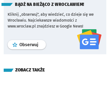
BĄDŹ NA BIEŻĄCO Z WROCŁAWIEM!
Kliknij „obserwuj”, aby wiedzieć, co dzieje się we
Wrocławiu.
Najciekawsze wiadomości z
www.wroclaw.pl znajdziesz w Google News!
profil
google news
serwisu wroclaw
Obserwuj
ZOBACZ TAKŻE