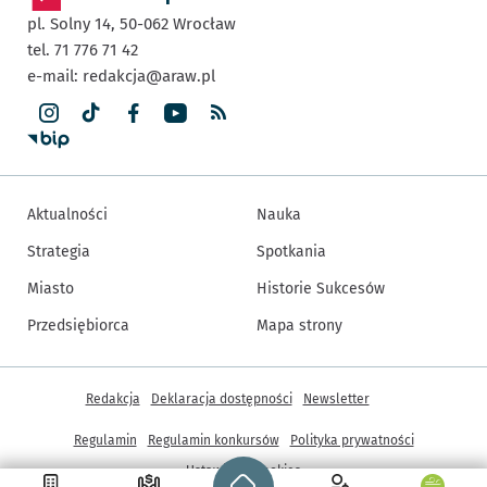
pl. Solny 14,
50-062
Wrocław
tel. 71 776 71 42
e-mail:
redakcja@araw.pl
Aktualności
Nauka
Strategia
Spotkania
Miasto
Historie Sukcesów
Przedsiębiorca
Mapa strony
Inne informacje
Redakcja
Deklaracja dostępności
Newsletter
Regulamin
Regulamin konkursów
Polityka prywatności
Strona główna - wroclaw.pl
Ustawienia cookies