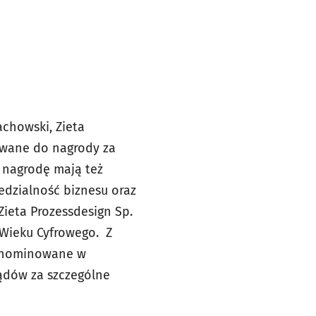
achowski, Zieta
nowane do nagrody za
 nagrodę mają też
edzialność biznesu oraz
 Zieta Prozessdesign Sp.
 Wieku Cyfrowego. Z
ły nominowane w
ądów za szczególne