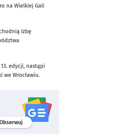
o na Wielkiej Gali
chodnią Izbę
ewództwa
3. edycji, nastąpi
ki we Wrocławiu.
profil
google news
serwisu wroclaw.pl
Obserwuj