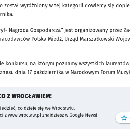
o został wyróżniony w tej kategorii dowiemy się dopier
rnika.
ryf- Nagroda Gospodarcza” jest organizowany przez Za
Pracodawców Polska Miedź, Urząd Marszałkowski Woj
ie konkursu, na którym poznamy wszystkich laureatów 1
Biznesu dnia 17 października w Narodowym Forum Muzy
CO Z WROCŁAWIEM!
wiedzieć, co dzieje się we Wrocławiu.
i z www.wroclaw.pl znajdziesz w Google News!