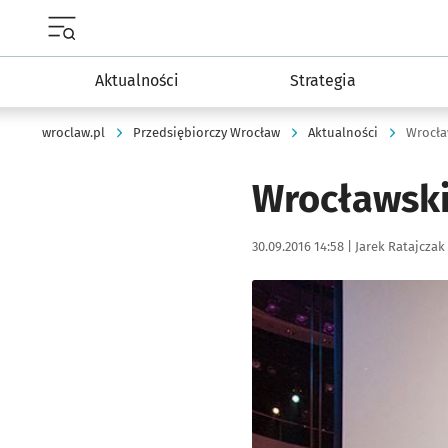
Menu główne portalu wroclaw.pl
Aktualności
Strategia
wroclaw.pl
Przedsiębiorczy Wrocław
Aktualności
Wrocła
Wrocławski
Data publikacji:
Autor:
30.09.2016 14:58 |
Jarek Ratajczak
Kliknij, aby powiększyć