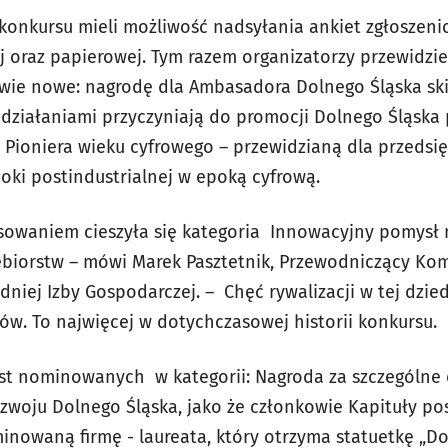
y konkursu mieli możliwość nadsyłania ankiet zgłosze
j oraz papierowej. Tym razem organizatorzy przewidziel
wie nowe: nagrodę dla Ambasadora Dolnego Śląska ski
i działaniami przyczyniają do promocji Dolnego Śląska
a Pioniera wieku cyfrowego – przewidzianą dla przedsię
oki postindustrialnej w epoką cyfrową.
sowaniem cieszyła się kategoria Innowacyjny pomysł 
ębiorstw – mówi Marek Pasztetnik, Przewodniczący Ko
niej Izby Gospodarczej. – Chęć rywalizacji w tej dzied
ów. To najwięcej w dotychczasowej historii konkursu.
st nominowanych w kategorii: Nagroda za szczególne 
ozwoju Dolnego Śląska, jako że członkowie Kapituły po
inowaną firmę - laureata, który otrzyma statuetkę „Do