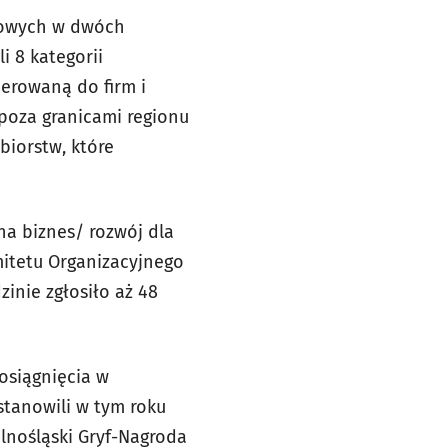
niowych w dwóch
i 8 kategorii
erowaną do firm i
 poza granicami regionu
biorstw, które
na biznes/ rozwój dla
mitetu Organizacyjnego
zinie zgłosiło aż 48
osiągnięcia w
stanowili w tym roku
lnośląski Gryf-Nagroda