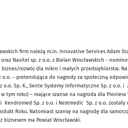
wskich firm należą m.in. Innovative Services Adam St
. oraz Navitel sp. z o.o. z Bielan Wrocławskich - nomi
biznes/rozwój dla mikro i małych przedsiębiorstw. Na
 z o.o. – pretendująca do nagrody za społeczną odpowi
z o.o. Sp. K., Sente Systemy Informatyczne Sp. z o.o. i
a w tym roku) – mające szanse na nagroda dla Pioniera
ki Kendromed Sp. z o.o. i Nestmedic Sp. z o.o. zosta
Produkt Roku. Natomiast szansę na nagrodę dla samorz
 z biznesem ma Powiat Wrocławski.