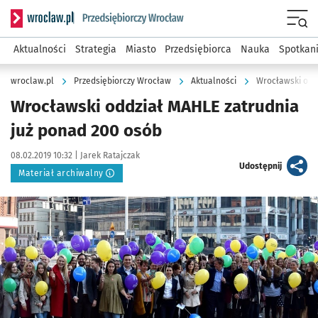
Serwis informacyjny wroclaw.pl podserwis: Strategia rozwo
Menu
Aktualności
Strategia
Miasto
Przedsiębiorca
Nauka
Spotkan
wroclaw.pl
Przedsiębiorczy Wrocław
Aktualności
Wrocławski odd
Wrocławski oddział MAHLE zatrudnia
już ponad 200 osób
Data publikacji:
Autor:
08.02.2019 10:32 |
Jarek Ratajczak
artykuł
Udostępnij
Materiał archiwalny
Kliknij, aby powiększyć