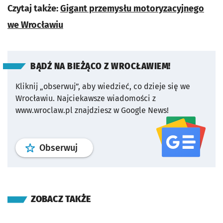
Czytaj także:
Gigant przemysłu motoryzacyjnego
we Wrocławiu
BĄDŹ NA BIEŻĄCO Z WROCŁAWIEM!
Kliknij „obserwuj”, aby wiedzieć, co dzieje się we
Wrocławiu.
Najciekawsze wiadomości z
www.wroclaw.pl znajdziesz w Google News!
profil
google news
serwisu wroclaw
Obserwuj
ZOBACZ TAKŻE