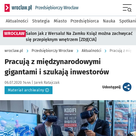
Serwis informacyjny wroclaw.pl podserwis: Strategia rozwo
Menu
Aktualności
Strategia
Miasto
Przedsiębiorca
Nauka
Spotkan
WROCŁAW
Salon jak z Wersalu! Na Zamku Książ można zachwycać
się przepięknym wnętrzem [ZDJĘCIA]
wroclaw.pl
Przedsiębiorczy Wrocław
Aktualności
Pracują z międ
Pracują z międzynarodowymi
gigantami i szukają inwestorów
Data publikacji:
Autor:
06.07.2020 14:44 |
Jarek Ratajczak
artykuł
Udostępnij
Materiał archiwalny
Kliknij, aby powiększyć