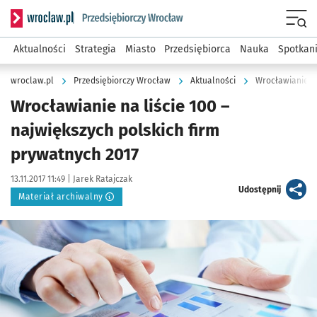
Serwis informacyjny wroclaw.pl podserwis: Strategia rozwo
Menu
Aktualności
Strategia
Miasto
Przedsiębiorca
Nauka
Spotkan
wroclaw.pl
Przedsiębiorczy Wrocław
Aktualności
Wrocławianie na
Wrocławianie na liście 100 –
największych polskich firm
prywatnych 2017
Data publikacji:
Autor:
13.11.2017 11:49 |
Jarek Ratajczak
artykuł
Udostępnij
Materiał archiwalny
Kliknij, aby powiększyć