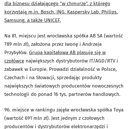
dla biznesu działającego "w chmurze", z którego
korzystają m.in. Bosch, ING, Kaspersky Lab, Philips,
Samsung, a także UNICEF.
Na 81. miejscu jest wrocławska spółka AB SA (wartość
789 mln zł), założona przez Iwonę i Andrzeja
Przybyłów.
Grupa kapitałowa AB plasuje się w
czołówce
największych dystrybutorów IT/AGD/RTV i
zabawek w Europie. Prowadzi działalność w Polsce,
Czechach i na Słowacji, sprzedając produkty
największych światowych producentów nowoczesnych
technologii do ponad 16 tys. partnerów handlowych.
96. miejsce w rankingu zajęła wrocławska spółka Toya
(wartość 691 mln zł). Jest jednym z czołowych
producentów i dystrybutorów elektronarzędzi i