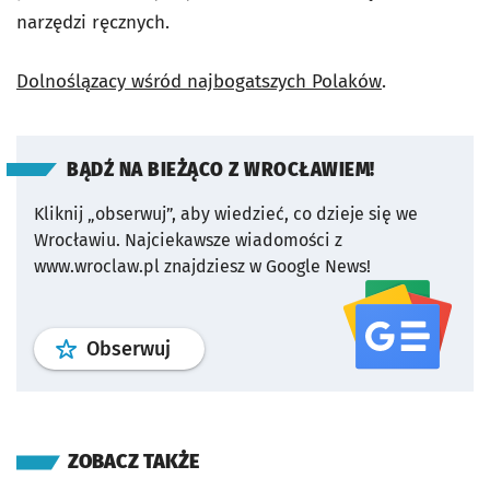
narzędzi ręcznych.
Dolnoślązacy wśród najbogatszych Polaków
.
BĄDŹ NA BIEŻĄCO Z WROCŁAWIEM!
Kliknij „obserwuj”, aby wiedzieć, co dzieje się we
Wrocławiu.
Najciekawsze wiadomości z
www.wroclaw.pl znajdziesz w Google News!
profil
google news
serwisu wroclaw
Obserwuj
ZOBACZ TAKŻE