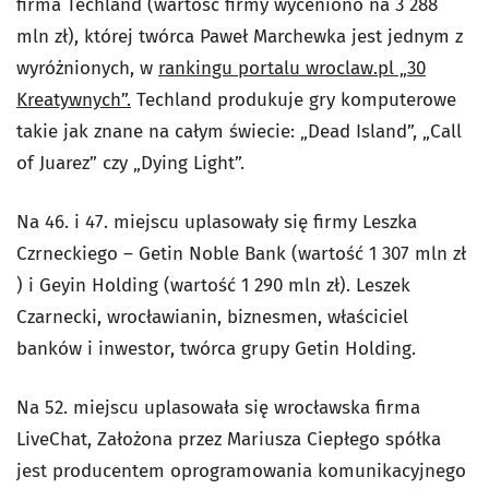
firma Techland (wartość firmy wyceniono na 3 288
mln zł), której twórca Paweł Marchewka jest jednym z
wyróżnionych, w
rankingu portalu wroclaw.pl „30
Kreatywnych”.
Techland produkuje gry komputerowe
takie jak znane na całym świecie: „Dead Island”, „Call
of Juarez” czy „Dying Light”.
Na 46. i 47. miejscu uplasowały się firmy Leszka
Czrneckiego – Getin Noble Bank (wartość 1 307 mln zł
) i Geyin Holding (wartość 1 290 mln zł). Leszek
Czarnecki, wrocławianin, biznesmen, właściciel
banków i inwestor, twórca grupy Getin Holding.
Na 52. miejscu uplasowała się wrocławska firma
LiveChat, Założona przez Mariusza Ciepłego spółka
jest producentem oprogramowania komunikacyjnego