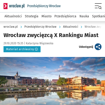
Serwis informacyjny wroclaw.pl podserwis: Strategia rozwo
Menu
Aktualności
Strategia
Miasto
Przedsiębiorca
Nauka
Spotkan
wroclaw.pl
Przedsiębiorczy Wrocław
Aktualności
Wrocław zwycię
Wrocław zwycięzcą X Rankingu Miast
Data publikacji:
Autor:
29.10.2020 15:35 |
Katarzyna Wiązowska
artykuł
Udostępnij
Materiał archiwalny
Kliknij, aby powiększyć