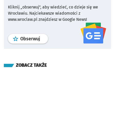
Kliknij „obserwuj”, aby wiedzieć, co dzieje się we
Wrocławiu.
Najciekawsze wiadomości z
www.wroclaw.pl znajdziesz w Google News!
profil
google news
serwisu wroclaw
Obserwuj
ZOBACZ TAKŻE