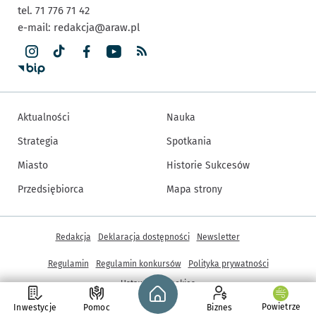
tel. 71 776 71 42
e-mail:
redakcja@araw.pl
Aktualności
Nauka
Strategia
Spotkania
Miasto
Historie Sukcesów
Przedsiębiorca
Mapa strony
Inne informacje
Redakcja
Deklaracja dostępności
Newsletter
Regulamin
Regulamin konkursów
Polityka prywatności
Strona główna - wroclaw.pl
Ustawienia cookies
Powietrze
Inwestycje
Pomoc
Biznes
© Copyright 2005-2026, ARAW S.A., Gmina Wrocław