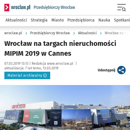
Serwis informacyjny wroclaw.pl podserwis: Strategia rozwo
Menu
Aktualności
Strategia
Miasto
Przedsiębiorca
Nauka
Spotkan
wroclaw.pl
Przedsiębiorczy Wrocław
Aktualności
Wrocław na tar
Wrocław na targach nieruchomości
MIPIM 2019 w Cannes
Data publikacji:
Autor:
07.03.2019 13:13 |
Redakcja www.wroclaw.pl
|
aktualizacja:
7 lat temu, 13.03.2019
artykuł
Udostępnij
Materiał archiwalny
Kliknij, aby powiększyć