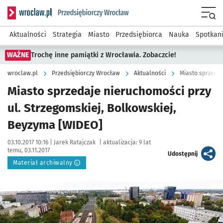
Serwis informacyjny wroclaw.pl podserwis: Strategia rozwo
Menu
Aktualności
Strategia
Miasto
Przedsiębiorca
Nauka
Spotkan
WAŻNE
Trochę inne pamiątki z Wrocławia. Zobaczcie!
wroclaw.pl
Przedsiębiorczy Wrocław
Aktualności
Miasto sprzedaje nieruchomości przy
ul. Strzegomskiej, Bolkowskiej,
Beyzyma [WIDEO]
Data publikacji:
Autor:
03.10.2017 10:16 |
Jarek Ratajczak
|
aktualizacja:
9 lat
temu, 03.11.2017
artykuł
Udostępnij
Materiał archiwalny
Kliknij, aby powiększyć