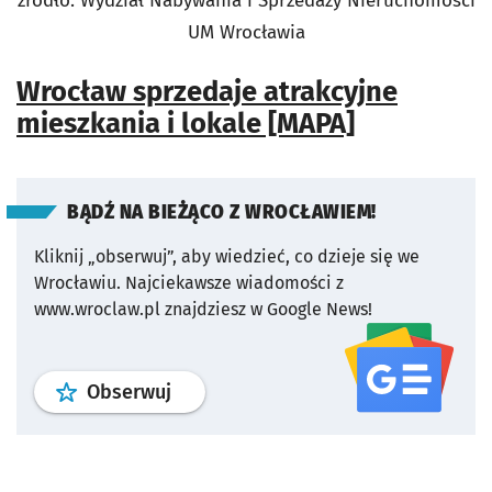
źródło: Wydział Nabywania i Sprzedaży Nieruchomości
UM Wrocławia
Wrocław sprzedaje atrakcyjne
mieszkania i lokale [MAPA]
BĄDŹ NA BIEŻĄCO Z WROCŁAWIEM!
Kliknij „obserwuj”, aby wiedzieć, co dzieje się we
Wrocławiu.
Najciekawsze wiadomości z
www.wroclaw.pl znajdziesz w Google News!
profil
google news
serwisu wroclaw
Obserwuj