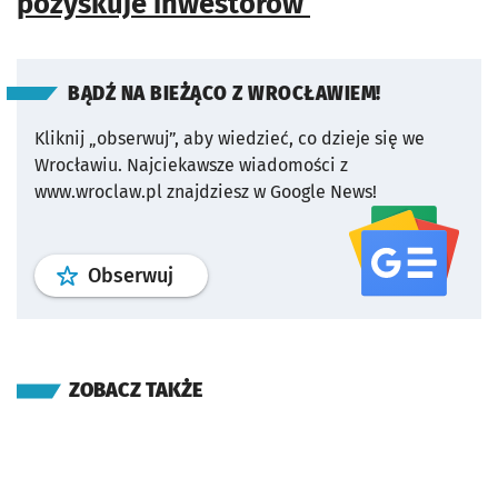
pozyskuje inwestorów
BĄDŹ NA BIEŻĄCO Z WROCŁAWIEM!
Kliknij „obserwuj”, aby wiedzieć, co dzieje się we
Wrocławiu.
Najciekawsze wiadomości z
www.wroclaw.pl znajdziesz w Google News!
profil
google news
serwisu wroclaw
Obserwuj
ZOBACZ TAKŻE