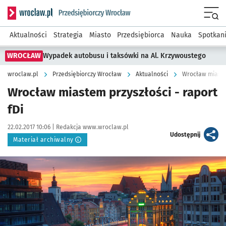
Serwis informacyjny wroclaw.pl podserwis: Strategia rozwo
Menu
Aktualności
Strategia
Miasto
Przedsiębiorca
Nauka
Spotkan
WROCŁAW
Wypadek autobusu i taksówki na Al. Krzywoustego
wroclaw.pl
Przedsiębiorczy Wrocław
Aktualności
Wrocław miastem
Wrocław miastem przyszłości - raport
fDi
Data publikacji:
Autor:
22.02.2017 10:06 |
Redakcja www.wroclaw.pl
artykuł
Udostępnij
Materiał archiwalny
Kliknij, aby powiększyć