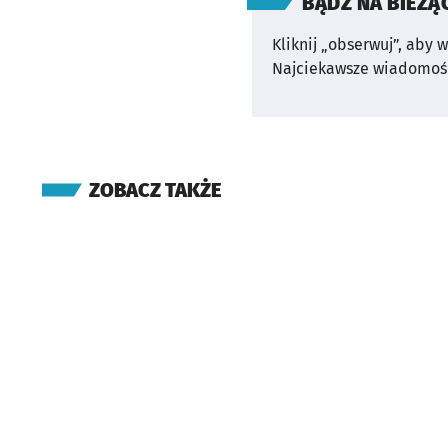
BĄDŹ NA BIEŻĄ
Kliknij „obserwuj”, aby 
Najciekawsze wiadomośc
ZOBACZ TAKŻE