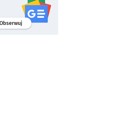
profil
google news
serwisu wroclaw.pl
Obserwuj