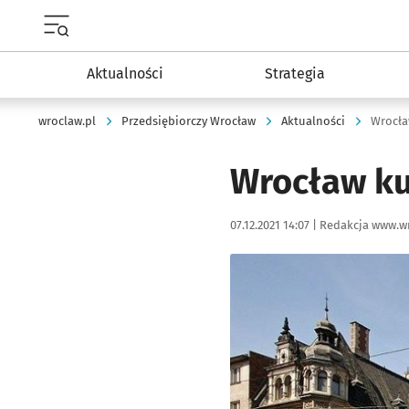
Menu główne portalu wroclaw.pl
Aktualności
Strategia
wroclaw.pl
Przedsiębiorczy Wrocław
Aktualności
Wrocła
Wrocław ku
Data publikacji:
Autor:
07.12.2021 14:07 |
Redakcja www.wr
Kliknij, aby powiększyć