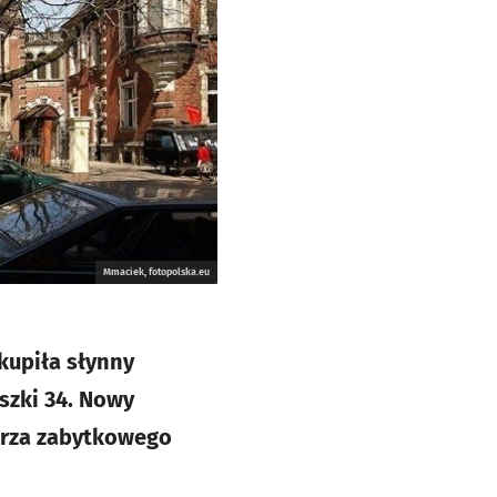
Mmaciek, fotopolska.eu
kupiła słynny
szki 34. Nowy
trza zabytkowego