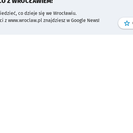
CO Z WROCŁAWIEM!
wiedzieć, co dzieje się we Wrocławiu.
i z www.wroclaw.pl znajdziesz w Google News!