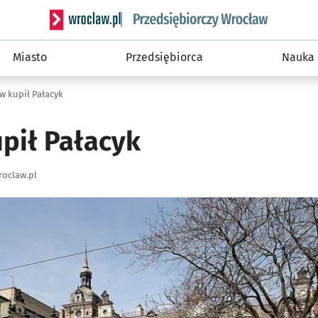
Serwis informacyjny wroclaw.pl podserwis: Strategi
Miasto
Przedsiębiorca
Nauka
w kupił Pałacyk
pił Pałacyk
oclaw.pl