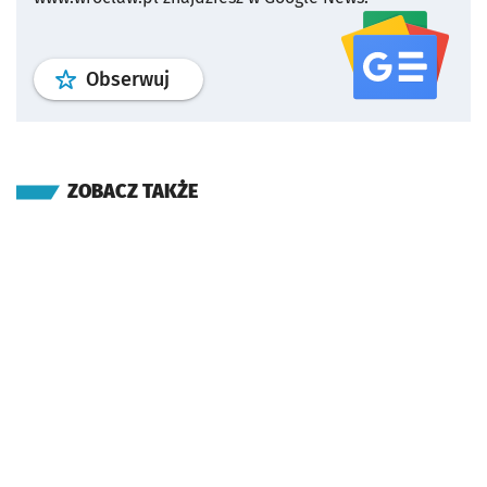
profil
google news
serwisu wroclaw
Obserwuj
ZOBACZ TAKŻE