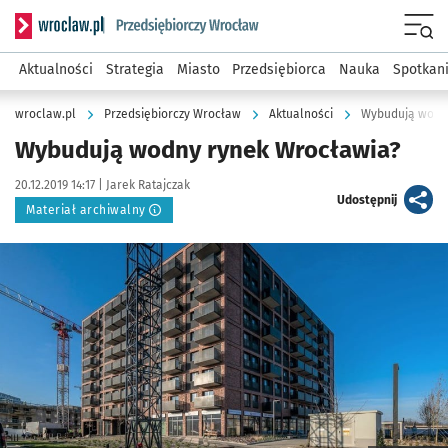
Serwis informacyjny wroclaw.pl podserwis: Strategia rozwo
Menu
Aktualności
Strategia
Miasto
Przedsiębiorca
Nauka
Spotkan
wroclaw.pl
Przedsiębiorczy Wrocław
Aktualności
Wybudują wodn
Wybudują wodny rynek Wrocławia?
Data publikacji:
Autor:
20.12.2019 14:17 |
Jarek Ratajczak
artykuł
Udostępnij
Materiał archiwalny
Kliknij, aby powiększyć