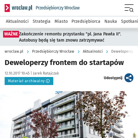
Serwis informacyjny wroclaw.pl podserwis: Strategia rozwo
Menu
Aktualności
Strategia
Miasto
Przedsiębiorca
Nauka
Spotkan
WAŻNE
Zakończenie remontu przystanku "pl. Jana Pawła II".
Autobusy będą się tam znowu zatrzymywać
wroclaw.pl
Przedsiębiorczy Wrocław
Aktualności
Deweloperzy fr
Deweloperzy frontem do startapów
Data publikacji:
Autor:
12.10.2017 10:45 |
Jarek Ratajczak
artykuł
Udostępnij
Materiał archiwalny
Kliknij, aby powiększyć