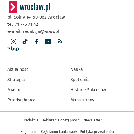
pl. Solny 14,
50-062
Wrocław
tel. 71 776 71 42
e-mail:
redakcja@araw.pl
Aktualności
Nauka
Strategia
Spotkania
Miasto
Historie Sukcesów
Przedsiębiorca
Mapa strony
Inne informacje
Redakcja
Deklaracja dostępności
Newsletter
Regulamin
Regulamin konkursów
Polityka prywatności