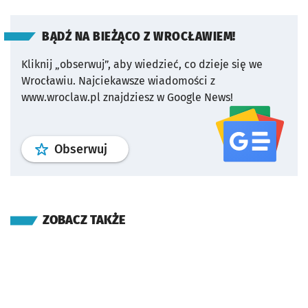
BĄDŹ NA BIEŻĄCO Z WROCŁAWIEM!
Kliknij „obserwuj”, aby wiedzieć, co dzieje się we
Wrocławiu.
Najciekawsze wiadomości z
www.wroclaw.pl znajdziesz w Google News!
profil
google news
serwisu wroclaw
Obserwuj
ZOBACZ TAKŻE