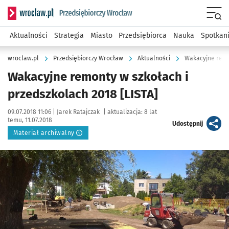
Serwis informacyjny wroclaw.pl podserwis: Strategia rozwo
Menu
Aktualności
Strategia
Miasto
Przedsiębiorca
Nauka
Spotkan
wroclaw.pl
Przedsiębiorczy Wrocław
Aktualności
Wakacyjne remon
Wakacyjne remonty w szkołach i
przedszkolach 2018 [LISTA]
Data publikacji:
Autor:
09.07.2018 11:06 |
Jarek Ratajczak
|
aktualizacja:
8 lat
temu, 11.07.2018
artykuł
Udostępnij
Materiał archiwalny
Kliknij, aby powiększyć