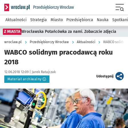
Serwis informacyjny wroclaw.pl podserwis: Strategia rozwo
Menu
Aktualności
Strategia
Miasto
Przedsiębiorca
Nauka
Spotkan
Z MIASTA
Wrocławska Potańcówka za nami. Zobaczcie zdjęcia
wroclaw.pl
Przedsiębiorczy Wrocław
Aktualności
WABCO solidny
WABCO solidnym pracodawcą roku
2018
Data publikacji:
Autor:
12.06.2018 12:09 |
Jarek Ratajczak
artykuł
Udostępnij
Materiał archiwalny
Kliknij, aby powiększyć