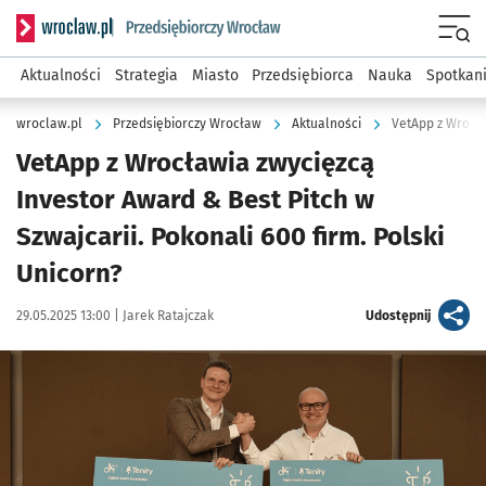
Serwis informacyjny wroclaw.pl podserwis: Strategia rozwo
Menu
Aktualności
Strategia
Miasto
Przedsiębiorca
Nauka
Spotkan
wroclaw.pl
Przedsiębiorczy Wrocław
Aktualności
VetApp z Wrocła
VetApp z Wrocławia zwycięzcą
Investor Award & Best Pitch w
Szwajcarii. Pokonali 600 firm. Polski
Unicorn?
Data publikacji:
Autor:
artykuł
29.05.2025 13:00 |
Jarek Ratajczak
Udostępnij
Kliknij, aby powiększyć