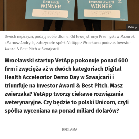
VetApp
Dwóch mężczyzn, podają sobie dłonie. Od lewej strony: Przemysław Mazurek
i Mariusz Andrych, założyciele spółki VetApp z Wrocławia podczas Investor
Award & Best Pitch w Szwajcarii.
Wrocławski startup VetApp pokonuje ponad 600
firm i zwycięża aż w dwóch kategoriach Digital
Health Accelerator Demo Day w Szwajcarii i
triumfuje na Investor Award & Best Pitch. Masz
zwierzaka? VetApp tworzy ciekawe rozwiązania
weterynaryjne. Czy będzie to polski Unicorn, czyli
spółka wyceniana na ponad miliard dolarów?
REKLAMA