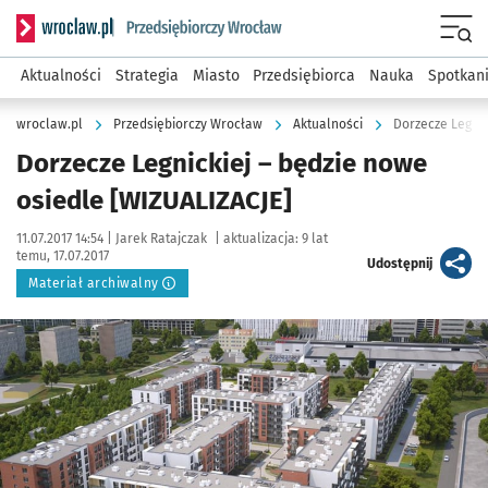
Serwis informacyjny wroclaw.pl podserwis: Strategia rozwo
Menu
Aktualności
Strategia
Miasto
Przedsiębiorca
Nauka
Spotkan
wroclaw.pl
Przedsiębiorczy Wrocław
Aktualności
Dorzecze Legnic
Dorzecze Legnickiej – będzie nowe
osiedle [WIZUALIZACJE]
Data publikacji:
Autor:
11.07.2017 14:54 |
Jarek Ratajczak
|
aktualizacja:
9 lat
temu, 17.07.2017
artykuł
Udostępnij
Materiał archiwalny
Kliknij, aby powiększyć