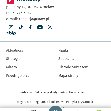
pl. Solny 14,
50-062
Wrocław
tel. 71 776 71 42
e-mail:
redakcja@araw.pl
Aktualności
Nauka
Strategia
Spotkania
Miasto
Historie Sukcesów
Przedsiębiorca
Mapa strony
Inne informacje
Redakcja
Deklaracja dostępności
Newsletter
Regulamin
Regulamin konkursów
Polityka prywatności
Strona główna - wroclaw.pl
Ustawienia cookies