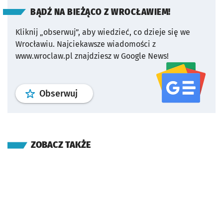
BĄDŹ NA BIEŻĄCO Z WROCŁAWIEM!
Kliknij „obserwuj”, aby wiedzieć, co dzieje się we
Wrocławiu.
Najciekawsze wiadomości z
www.wroclaw.pl znajdziesz w Google News!
profil
google news
serwisu wroclaw
Obserwuj
ZOBACZ TAKŻE