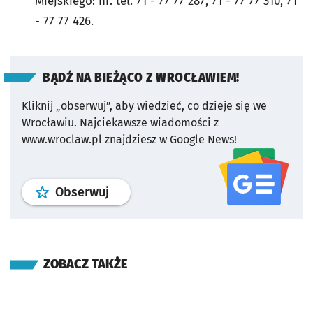
Miejskiego: nr. tel. 71 - 77 77 287, 71 - 77 77 310, 71
- 77 77 426.
BĄDŹ NA BIEŻĄCO Z WROCŁAWIEM!
Kliknij „obserwuj”, aby wiedzieć, co dzieje się we
Wrocławiu.
Najciekawsze wiadomości z
www.wroclaw.pl znajdziesz w Google News!
profil
google news
serwisu wroclaw
Obserwuj
ZOBACZ TAKŻE