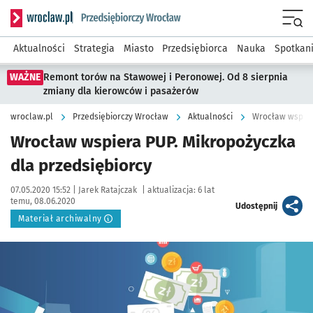
Serwis informacyjny wroclaw.pl podserwis: Strategia rozwo
Menu
Aktualności
Strategia
Miasto
Przedsiębiorca
Nauka
Spotkan
WAŻNE
Remont torów na Stawowej i Peronowej. Od 8 sierpnia
zmiany dla kierowców i pasażerów
wroclaw.pl
Przedsiębiorczy Wrocław
Aktualności
Wrocław wspier
Wrocław wspiera PUP. Mikropożyczka
dla przedsiębiorcy
Data publikacji:
Autor:
07.05.2020 15:52 |
Jarek Ratajczak
|
aktualizacja:
6 lat
temu, 08.06.2020
artykuł
Udostępnij
Materiał archiwalny
Kliknij, aby powiększyć