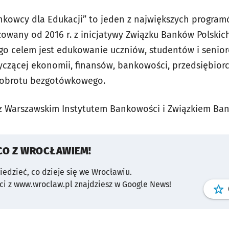
kowcy dla Edukacji” to jeden z największych program
izowany od 2016 r. z inicjatywy Związku Banków Polskic
ego celem jest edukowanie uczniów, studentów i senio
yczącej ekonomii, finansów, bankowości, przedsiębiorc
 obrotu bezgotówkowego.
 Warszawskim Instytutem Bankowości i Związkiem Bank
CO Z WROCŁAWIEM!
wiedzieć, co dzieje się we Wrocławiu.
i z www.wroclaw.pl znajdziesz w Google News!