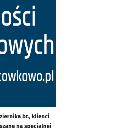
ernika br., klienci
aszane na specjalnej