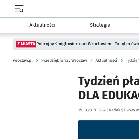
Menu główne portalu wroclaw.pl
Aktualności
Strategia
Z MIASTA
Policyjny śmigłowiec nad Wrocławiem. To tylko ćwi
wroclaw.pl
Przedsiębiorczy Wrocław
Aktualności
Tydzie
Tydzień p
DLA EDUKAC
Data publikacji:
Autor:
15.10.2018 13:34 |
Redakcja www.w
Kliknij, aby powiększyć