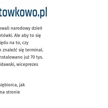
owali narodowy dzień
tówki. Ale aby to się
ędu na to, czy
znaleźć się terminal.
stalowano już 70 tys.
idawski, wiceprezes
ębiorca, jak
 na stronie