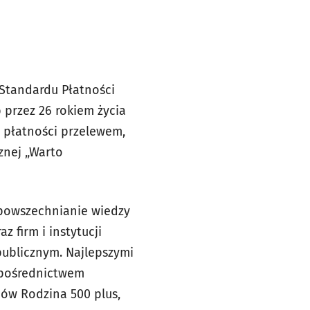
 Standardu Płatności
b przez 26 rokiem życia
ć płatności przelewem,
znej „Warto
upowszechnianie wiedzy
 firm i instytucji
publicznym. Najlepszymi
a pośrednictwem
ów Rodzina 500 plus,