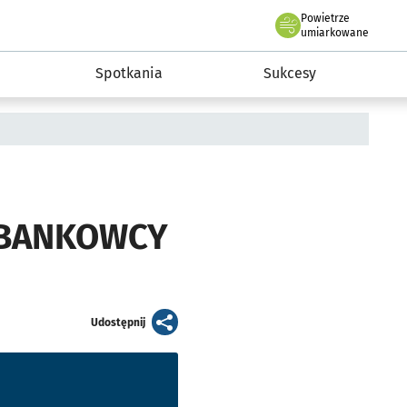
Powietrze
we Wrocławiu
a rozwoju przedsiębiorczości miasta Wrocławia
umiarkowane
Spotkania
Sukcesy
 [BANKOWCY
artykuł
Udostępnij