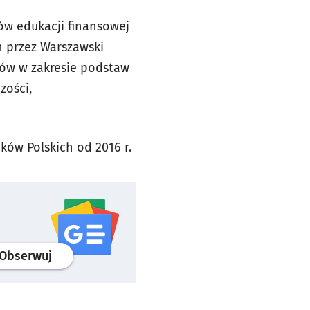
ów edukacji finansowej
h przez Warszawski
rów w zakresie podstaw
zości,
ów Polskich od 2016 r.
profil
google news
serwisu wroclaw.pl
Obserwuj