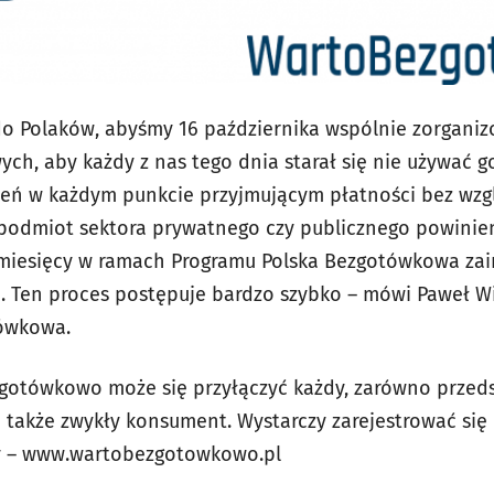
o Polaków, abyśmy 16 października wspólnie zorganiz
h, aby każdy z nas tego dnia starał się nie używać go
ień w każdym punkcie przyjmującym płatności bez wzgl
podmiot sektora prywatnego czy publicznego powinien 
miesięcy w ramach Programu Polska Bezgotówkowa zain
ce. Ten proces postępuje bardzo szybko – mówi Paweł W
tówkowa.
otówkowo może się przyłączyć każdy, zarówno przedsi
 a także zwykły konsument. Wystarczy zarejestrować się
wy – www.wartobezgotowkowo.pl