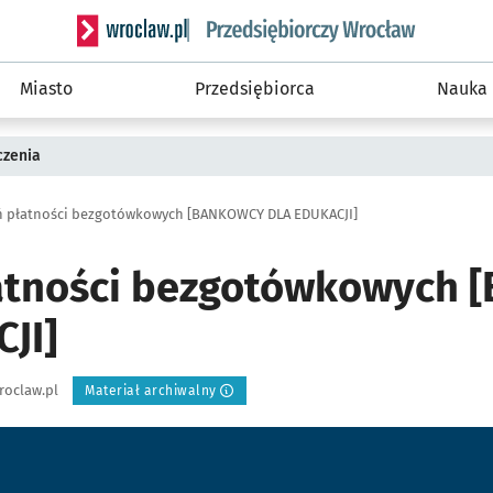
Serwis informacyjny wroclaw.pl podserwis: Strategi
Miasto
Przedsiębiorca
Nauka
czenia
ń płatności bezgotówkowych [BANKOWCY DLA EDUKACJI]
łatności bezgotówkowych
JI]
roclaw.pl
Materiał archiwalny