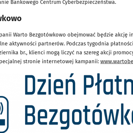
łanie Bankowego Centrum Cyberbezpieczeństwa.
wkowo
panii Warto Bezgotówkowo obejmować będzie akcję i
alne aktywności partnerów. Podczas tygodnia płatnoś
ziernika br., klienci mogą liczyć na szereg akcji promo
pecjalnej stronie internetowej kampanii:
www.wartobe