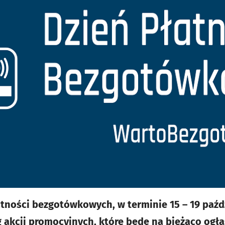
tności bezgotówkowych, w terminie 15 – 19 paździ
g akcji promocyjnych, które będę na bieżąco ogł