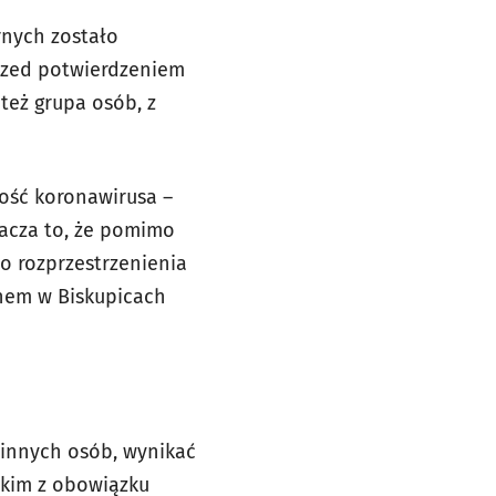
rnych zostało
rzed potwierdzeniem
też grupa osób, z
ność koronawirusa –
nacza to, że pomimo
do rozprzestrzenienia
Chem w Biskupicach
a innych osób, wynikać
kim z obowiązku