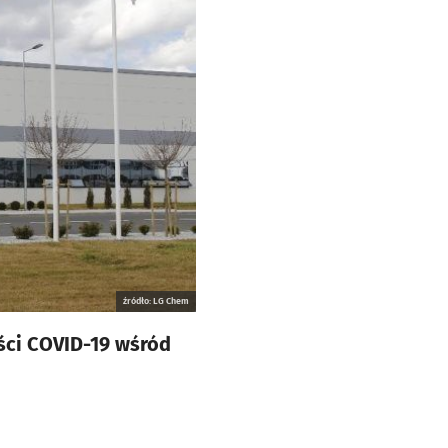
źródło: LG Chem
ści COVID-19 wśród