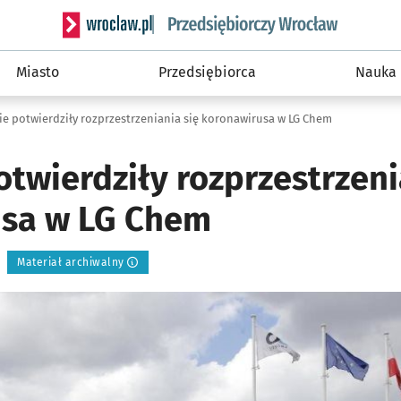
Serwis informacyjny wroclaw.pl podserwis: Strategi
Miasto
Przedsiębiorca
Nauka
nie potwierdziły rozprzestrzeniania się koronawirusa w LG Chem
otwierdziły rozprzestrzeni
usa w LG Chem
Materiał archiwalny