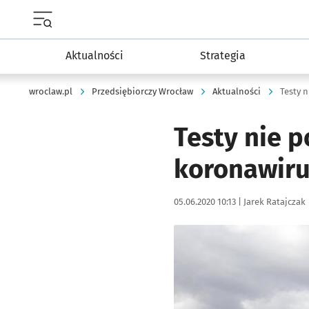
Menu główne portalu wroclaw.pl
Aktualności
Strategia
wroclaw.pl
Przedsiębiorczy Wrocław
Aktualności
Testy 
Testy nie p
koronawir
Data publikacji:
Autor:
05.06.2020 10:13 |
Jarek Ratajczak
Kliknij, aby powiększyć