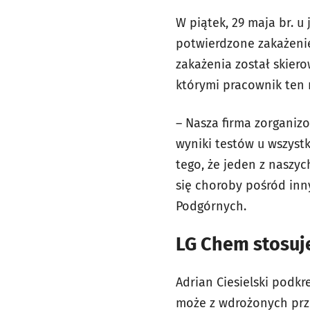
W piątek, 29 maja br. 
potwierdzone zakażeni
zakażenia został skier
którymi pracownik ten 
– Nasza firma zorganiz
wyniki testów u wszyst
tego, że jeden z naszy
się choroby pośród inn
Podgórnych.
LG Chem stosuj
Adrian Ciesielski podkr
może z wdrożonych prz