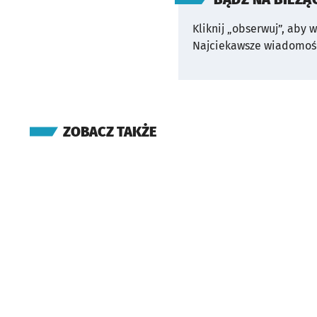
Kliknij „obserwuj”, aby 
Najciekawsze wiadomośc
ZOBACZ TAKŻE