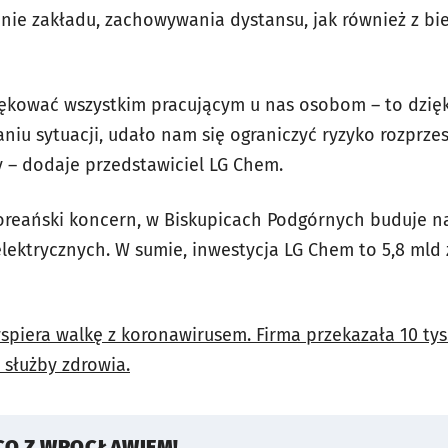
ie zakładu, zachowywania dystansu, jak również z bież
kować wszystkim pracującym u nas osobom – to dzięki
u sytuacji, udało nam się ograniczyć ryzyko rozprzes
 – dodaje przedstawiciel LG Chem.
reański koncern, w Biskupicach Podgórnych buduje na
elektrycznych. W sumie, inwestycja LG Chem to 5,8 mld 
piera walkę z koronawirusem. Firma przekazała 10 tys.
 służby zdrowia.
CO Z WROCŁAWIEM!