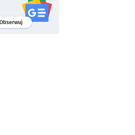
profil
google news
serwisu wroclaw.pl
Obserwuj