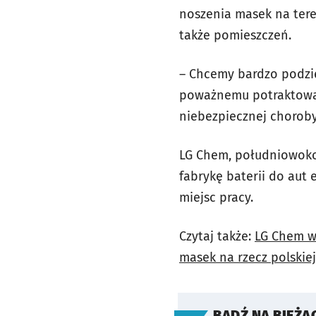
noszenia masek na teren
także pomieszczeń.
– Chcemy bardzo podzię
poważnemu potraktowani
niebezpiecznej choroby
LG Chem, południowoko
fabrykę baterii do aut 
miejsc pracy.
Czytaj także:
LG Chem ws
masek na rzecz polskiej
BĄDŹ NA BIEŻĄ