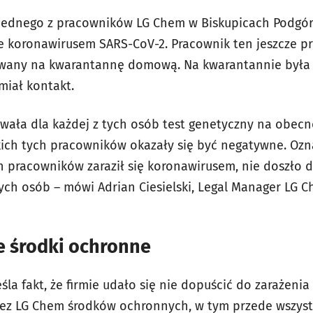
u jednego z pracowników LG Chem w Biskupicach Podgó
e koronawirusem SARS-CoV-2. Pracownik ten jeszcze p
owany na kwarantannę domową. Na kwarantannie była 
miał kontakt.
owała dla każdej z tych osób test genetyczny na obec
kich tych pracowników okazały się być negatywne. Oz
ch pracowników zaraził się koronawirusem, nie doszło 
ych osób – mówi Adrian Ciesielski, Legal Manager LG 
e środki ochronne
eśla fakt, że firmie udało się nie dopuścić do zarażeni
ez LG Chem środków ochronnych, w tym przede wszyst