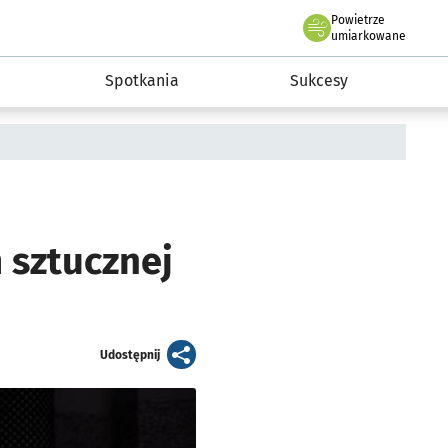
Powietrze
we Wrocławiu
a rozwoju przedsiębiorczości miasta Wrocławia
umiarkowane
Spotkania
Sukcesy
 sztucznej
artykuł
Udostępnij