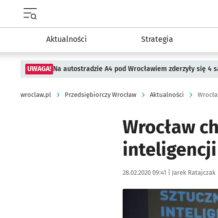
Menu główne portalu wroclaw.pl
Aktualności
Strategia
UWAGA!
Na autostradzie A4 pod Wrocławiem zderzyły się 4
wroclaw.pl
Przedsiębiorczy Wrocław
Aktualności
Wrocła
Wrocław ch
inteligencj
Data publikacji:
Autor:
28.02.2020 09:41 |
Jarek Ratajczak
Kliknij, aby powiększyć