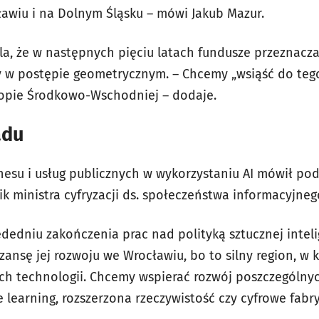
awiu i na Dolnym Śląsku – mówi Jakub Mazur.
a, że w następnych pięciu latach fundusze przeznacza
ły w postępie geometrycznym. – Chcemy „wsiąść do teg
uropie Środkowo-Wschodniej – dodaje.
ądu
znesu i usług publicznych w wykorzystaniu AI mówił po
k ministra cyfryzacji ds. społeczeństwa informacyjneg
zededniu zakończenia prac nad polityką sztucznej intel
szansę jej rozwoju we Wrocławiu, bo to silny region, 
ych technologii. Chcemy wspierać rozwój poszczególny
e learning, rozszerzona rzeczywistość czy cyfrowe fabry