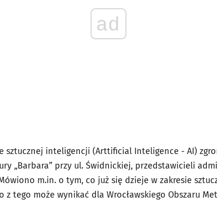
ad
sztucznej inteligencji (
Arttificial Inteligence -
AI) zgr
tury „Barbara” przy ul. Świdnickiej, przedstawicieli admi
Mówiono m.in. o tym, co już się dzieje w zakresie sztuczn
 co z tego może wynikać dla Wrocławskiego Obszaru Met