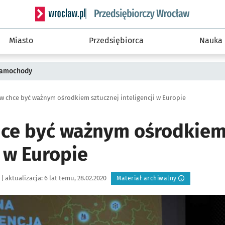
Serwis informacyjny wroclaw.pl podserwis: Strategi
Miasto
Przedsiębiorca
Nauka
 samochody
w chce być ważnym ośrodkiem sztucznej inteligencji w Europie
ce być ważnym ośrodkiem
i w Europie
|
aktualizacja:
6 lat temu, 28.02.2020
Materiał archiwalny