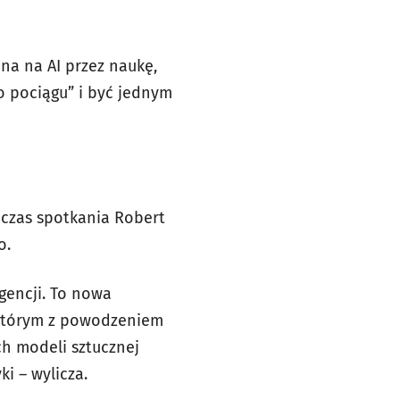
na na AI przez naukę,
o pociągu” i być jednym
dczas spotkania Robert
o.
igencji. To nowa
w którym z powodzeniem
ch modeli sztucznej
ki – wylicza.