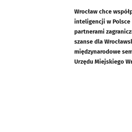
Wrocław chce współpr
inteligencji w Polsc
partnerami zagranicz
szanse dla Wrocławsk
międzynarodowe semin
Urzędu Miejskiego W