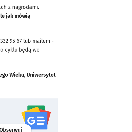
ach z nagrodami.
ale jak mówią
-332 95 67 lub mailem
-
go cyklu będą we
iego Wieku, Uniwersytet
profil
google news
serwisu wroclaw.pl
Obserwuj