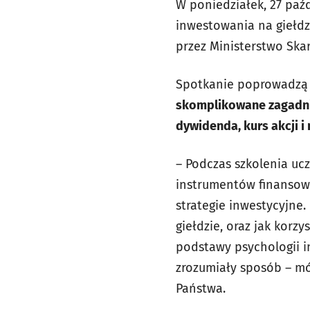
W poniedziałek, 27 paź
inwestowania na giełd
przez Ministerstwo Ska
Spotkanie poprowadzą e
skomplikowane zagadnie
dywidenda, kurs akcji i
– Podczas szkolenia uc
instrumentów finansowy
strategie inwestycyjne
giełdzie, oraz jak korz
podstawy psychologii i
zrozumiały sposób – mó
Państwa.