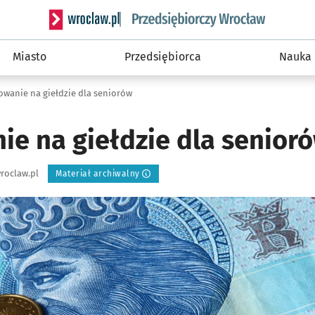
Serwis informacyjny wroclaw.pl podserwis: Strategi
Miasto
Przedsiębiorca
Nauka
owanie na giełdzie dla seniorów
ie na giełdzie dla senior
roclaw.pl
Materiał archiwalny