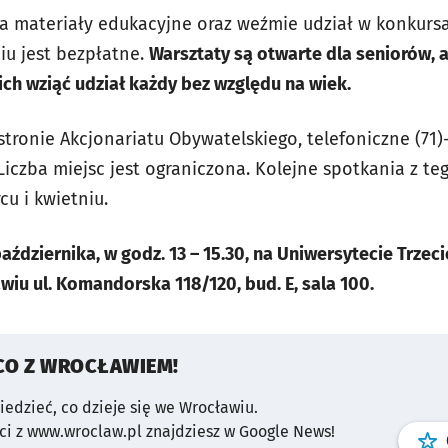
a materiały edukacyjne oraz weźmie udział w konkurs
iu jest bezpłatne.
Warsztaty są otwarte dla seniorów, 
ch wziąć udział każdy bez względu na wiek.
stronie Akcjonariatu Obywatelskiego, telefoniczne (71)
iczba miejsc jest ograniczona. Kolejne spotkania z te
u i kwietniu.
aździernika, w godz. 13 – 15.30, na Uniwersytecie Trzec
iu ul. Komandorska 118/120, bud. E, sala 100.
CO Z WROCŁAWIEM!
wiedzieć, co dzieje się we Wrocławiu.
i z www.wroclaw.pl znajdziesz w Google News!