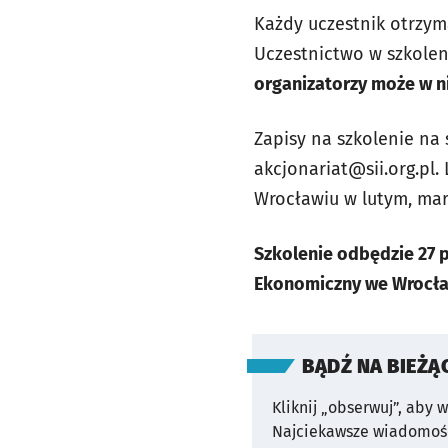
Każdy uczestnik otrzym
Uczestnictwo w szkolen
organizatorzy może w ni
Zapisy na szkolenie na 
akcjonariat@sii.org.pl.
L
Wrocławiu w lutym, marc
Szkolenie odbędzie 27 p
Ekonomiczny we Wrocław
BĄDŹ NA BIEŻĄ
Kliknij „obserwuj”, aby 
Najciekawsze wiadomośc