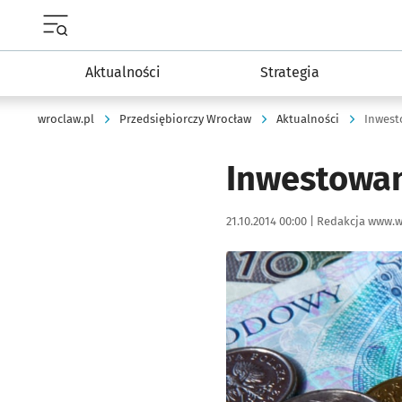
Menu główne portalu wroclaw.pl
Aktualności
Strategia
wroclaw.pl
Przedsiębiorczy Wrocław
Aktualności
Inwest
Inwestowan
Data publikacji:
Autor:
21.10.2014 00:00 |
Redakcja www.w
Kliknij, aby powiększyć