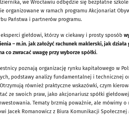
dziernika, we Wrocławiu odbędzie się bezpłatne szkole
zie organizowane w ramach programu Akcjonariat Obyw
rbu Państwa i partnerów programu.
ksperci giełdowi, którzy w ciekawy i prosty sposób
wy
nia – m.in.
jak założyć rachunek maklerski, jak działa 
 na co zwracać uwagę przy wyborze spółki
.
zestnicy poznają organizację rynku kapitałowego w Pol
ch, podstawy analizy fundamentalnej i technicznej o
. Otrzymują również praktyczne wskazówki, czym kierow
ystać ze swoich praw, jako akcjonariusz spółki giełdowe
nwestowania. Tematy brzmią poważnie, ale mówimy o n
wi Jacek Romanowicz z Biura Komunikacji Społecznej 