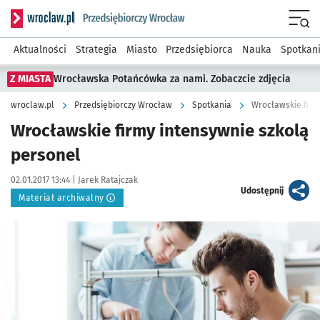
Serwis informacyjny wroclaw.pl podserwis: Strategia rozwo
Menu
Aktualności
Strategia
Miasto
Przedsiębiorca
Nauka
Spotkan
Z MIASTA
Wrocławska Potańcówka za nami. Zobaczcie zdjęcia
wroclaw.pl
Przedsiębiorczy Wrocław
Spotkania
Wrocławskie firm
Wrocławskie firmy intensywnie szkolą
personel
Data publikacji:
Autor:
02.01.2017 13:44 |
Jarek Ratajczak
artykuł
Udostępnij
Materiał archiwalny
Kliknij, aby powiększyć