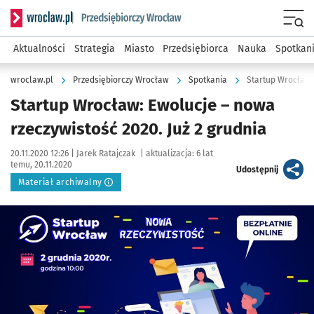
Serwis informacyjny wroclaw.pl podserwis: Strategia rozwo
Menu
Aktualności
Strategia
Miasto
Przedsiębiorca
Nauka
Spotkan
wroclaw.pl
Przedsiębiorczy Wrocław
Spotkania
Startup Wrocław: 
Startup Wrocław: Ewolucje – nowa
rzeczywistość 2020. Już 2 grudnia
Data publikacji:
Autor:
20.11.2020 12:26 |
Jarek Ratajczak
|
aktualizacja:
6 lat
temu, 20.11.2020
artykuł
Udostępnij
Materiał archiwalny
Kliknij, aby powiększyć