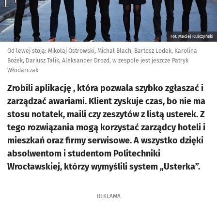
Fot. Maciej Kulczyński
Od lewej stoją: Mikołaj Ostrowski, Michał Błach, Bartosz Lodek, Karolina
Bożek, Dariusz Talik, Aleksander Drozd, w zespole jest jeszcze Patryk
Włodarczak
Zrobili aplikację , która pozwala szybko zgłaszać i
zarządzać awariami. Klient zyskuje czas, bo nie ma
stosu notatek, maili czy zeszytów z listą usterek. Z
tego rozwiązania mogą korzystać zarządcy hoteli i
mieszkań oraz firmy serwisowe. A wszystko dzięki
absolwentom i studentom Politechniki
Wrocławskiej, którzy wymyślili system „Usterka”.
REKLAMA