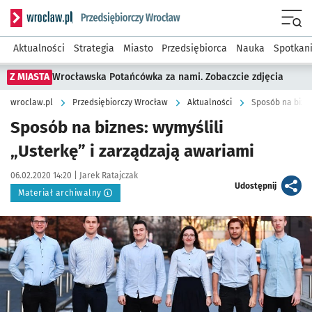
Serwis informacyjny wroclaw.pl podserwis: Strategia rozwo
Menu
Aktualności
Strategia
Miasto
Przedsiębiorca
Nauka
Spotkan
Z MIASTA
Wrocławska Potańcówka za nami. Zobaczcie zdjęcia
wroclaw.pl
Przedsiębiorczy Wrocław
Aktualności
Sposób na bizne
Sposób na biznes: wymyślili
„Usterkę” i zarządzają awariami
Data publikacji:
Autor:
06.02.2020 14:20 |
Jarek Ratajczak
artykuł
Udostępnij
Materiał archiwalny
Kliknij, aby powiększyć