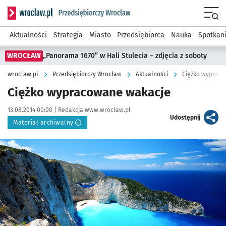
Serwis informacyjny wroclaw.pl podserwis: Strategia rozwo
Menu
Aktualności
Strategia
Miasto
Przedsiębiorca
Nauka
Spotkan
WROCŁAW
„Panorama 1670” w Hali Stulecia – zdjęcia z soboty
wroclaw.pl
Przedsiębiorczy Wrocław
Aktualności
Ciężko wyprac
Ciężko wypracowane wakacje
Data publikacji:
Autor:
13.08.2014 00:00 |
Redakcja www.wroclaw.pl
artykuł
Udostępnij
Materiał archiwalny
Kliknij, aby powiększyć