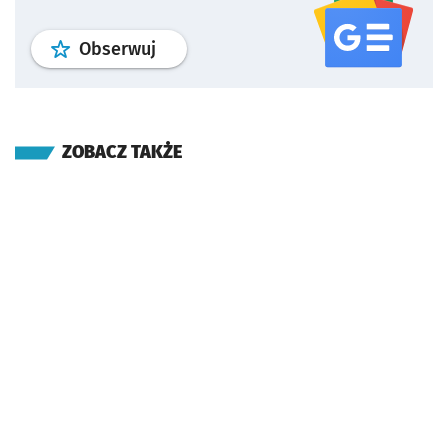
profil
google news
serwisu wroclaw
Obserwuj
ZOBACZ TAKŻE