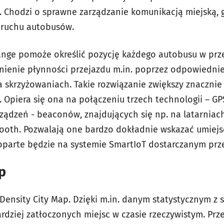
 Chodzi o sprawne zarządzanie komunikacją miejską, 
 ruchu autobusów.
nge pomoże określić pozycję każdego autobusu w przest
nienie płynności przejazdu m.in. poprzez odpowiedni
na skrzyżowaniach. Takie rozwiązanie zwiększy znaczni
 Opiera się ona na połączeniu trzech technologii – GPS
rządzeń - beaconów, znajdujących się np. na latarniach
tooth. Pozwalają one bardzo dokładnie wskazać umiej
 oparte będzie na systemie SmartIoT dostarczanym prz
p
Density City Map. Dzięki m.in. danym statystycznym z 
rdziej zatłoczonych miejsc w czasie rzeczywistym. Prze