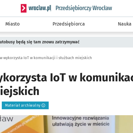
Serwis informacyjny wroclaw.pl podserwis: Strategi
Miasto
Przedsiębiorca
Nauka
 Autobusy będą się tam znowu zatrzymywać
w wykorzysta IoT w komunikacji i służbach miejskich
korzysta IoT w komunikacj
iejskich
Materiał archiwalny