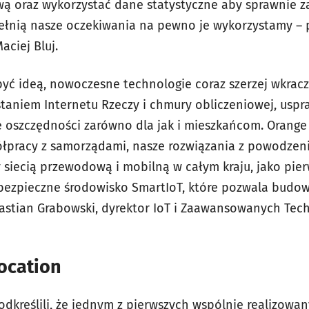
ą oraz wykorzystać dane statystyczne aby sprawnie z
spełnią nasze oczekiwania na pewno je wykorzystamy – 
ciej Bluj.
być ideą, nowoczesne technologie coraz szerzej wkracz
staniem Internetu Rzeczy i chmury obliczeniowej, usp
ne oszczędności zarówno dla jak i mieszkańcom. Orange
pracy z samorządami, nasze rozwiązania z powodzenie
siecią przewodową i mobilną w całym kraju, jako pier
bezpieczne środowisko SmartIoT, które pozwala budowa
astian Grabowski, dyrektor IoT i Zaawansowanych Tec
ocation
odkreślili, że jednym z pierwszych wspólnie realizowa