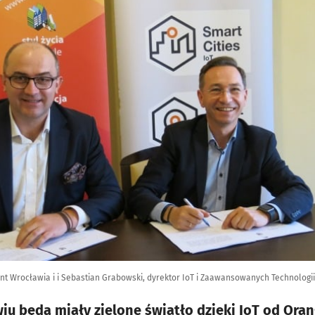
ent Wrocławia i i Sebastian Grabowski, dyrektor IoT i Zaawansowanych Technologi
u będą miały zielone światło dzięki IoT od Ora