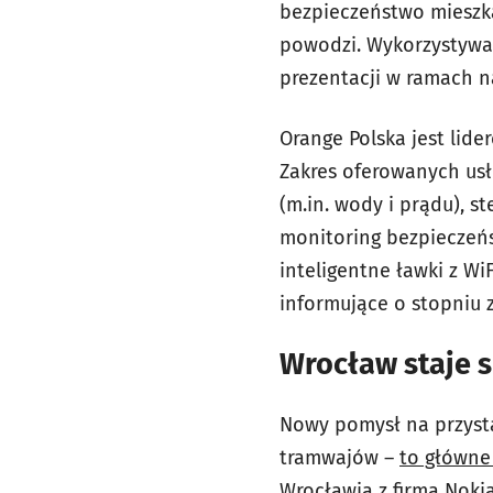
bezpieczeństwo mieszka
powodzi. Wykorzystywan
prezentacji w ramach n
Orange Polska jest lid
Zakres oferowanych usł
(m.in. wody i prądu), 
monitoring bezpieczeńs
inteligentne ławki z W
informujące o stopniu 
Wrocław staje s
Nowy pomysł na przysta
tramwajów –
to główne
Wrocławia z firmą Noki