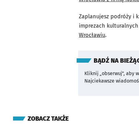
Zaplanujesz podróży i k
imprezach kulturalnych
Wrocławiu
.
BĄDŹ NA BIEŻĄ
Kliknij „obserwuj”, aby 
Najciekawsze wiadomośc
ZOBACZ TAKŻE