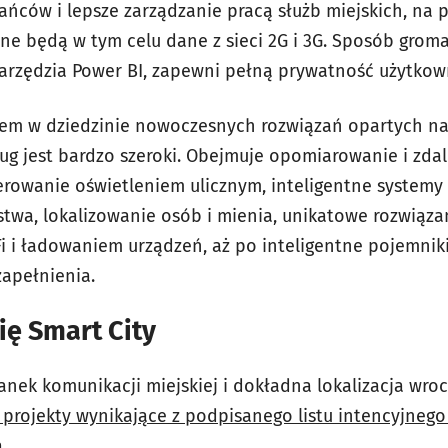
ńców i lepsze zarządzanie pracą służb miejskich, na p
e będą w tym celu dane z sieci 2G i 3G. Sposób grom
arzędzia Power BI, zapewni pełną prywatność użytkown
erem w dziedzinie nowoczesnych rozwiązań opartych na 
ug jest bardzo szeroki. Obejmuje opomiarowanie i zdal
sterowanie oświetleniem ulicznym, inteligentne systemy
twa, lokalizowanie osób i mienia, unikatowe rozwiązan
iFi i ładowaniem urządzeń, aż po inteligentne pojemni
zapełnienia.
ię Smart City
nek komunikacji miejskiej i dokładna lokalizacja wro
 projekty wynikające z podpisanego listu intencyjneg
a
.