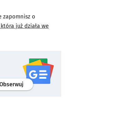
ie zapomnisz o
 która już działa we
profil
google news
serwisu wroclaw.pl
Obserwuj