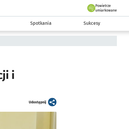
Powietrze
we Wrocławiu
a rozwoju przedsiębiorczości miasta Wrocławia
umiarkowane
Spotkania
Sukcesy
i i
artykuł
Udostępnij