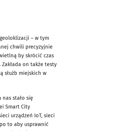
geoloklizacji – w tym
nej chwili precyzyjnie
wietlną by skrócić czas
. Zakłada on także testy
cą służb miejskich w
 nas stało się
i Smart City
eci urządzeń IoT, sieci
 po to aby usprawnić