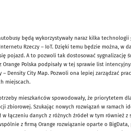
autobusy będą wykorzystywały naraz kilka technologii 
Internetu Rzeczy – IoT. Dzięki temu będzie można, w da
 się pojazd. A to pozwoli tak dostosować sygnalizację ś
 Orange Polska podpisały w tej sprawie list intencyjny
ty – Density City Map. Pozwoli ona lepiej zarządzać pra
ch miejscach.
otrzeby mieszkańców spowodowały, że priorytetem dla
ji zbiorowej. Szukając nowych rozwiązań w ramach ide
 w łączeniu danych z różnych źródeł w tym również z si
wspólnie z firmą Orange rozwiązanie oparte o BigData,