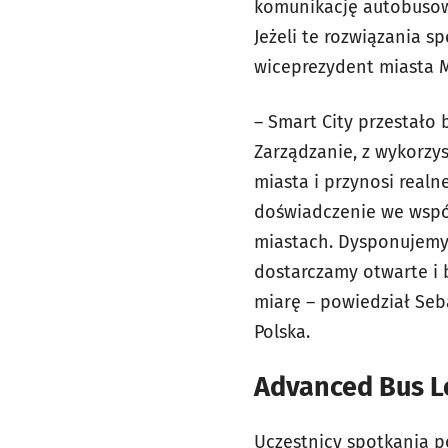
komunikację autobusow
Jeżeli te rozwiązania 
wiceprezydent miasta Ma
–
Smart City przestało 
Zarządzanie, z wykorzy
miasta i przynosi real
doświadczenie we współ
miastach. Dysponujemy 
dostarczamy otwarte i 
miarę – powiedział Seb
Polska.
Advanced Bus L
Uczestnicy spotkania p