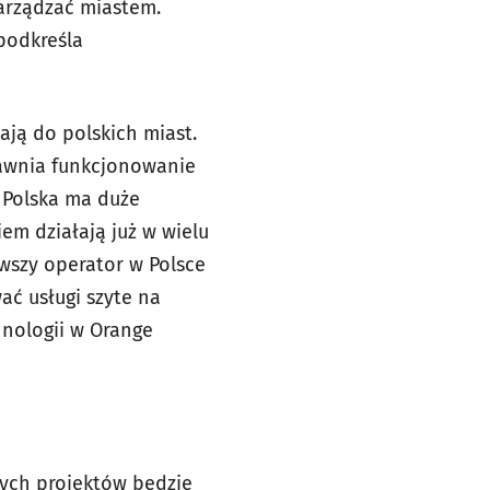
arządzać miastem.
podkreśla
ają do polskich miast.
rawnia funkcjonowanie
 Polska ma duże
m działają już w wielu
wszy operator w Polsce
ć usługi szyte na
hnologii w Orange
nych projektów będzie