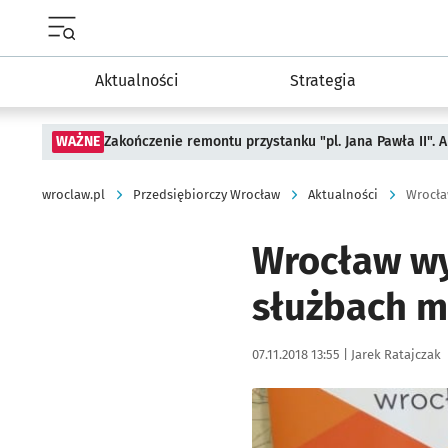
Menu główne portalu wroclaw.pl
Aktualności
Strategia
WAŻNE
Zakończenie remontu przystanku "pl. Jana Pawła II".
wroclaw.pl
Przedsiębiorczy Wrocław
Aktualności
Wrocła
Wrocław wy
służbach m
Data publikacji:
Autor:
07.11.2018 13:55 |
Jarek Ratajczak
Kliknij, aby powiększyć