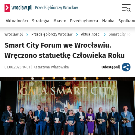
Serwis informacyjny wroclaw.pl podserwis: Strategia rozwo
Menu
Aktualności
Strategia
Miasto
Przedsiębiorca
Nauka
Spotkan
wroclaw.pl
Przedsiębiorczy Wrocław
Aktualności
Smart City For
Smart City Forum we Wrocławiu.
Wręczono statuetkę Człowieka Roku
Data publikacji:
Autor:
artykuł
01.06.2023 14:01 |
Katarzyna Wiązowska
Udostępnij
Kliknij, aby zobaczyć galerię
Kliknij, aby powiększyć