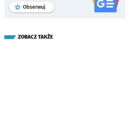
profil
google news
serwisu wroclaw
Obserwuj
ZOBACZ TAKŻE